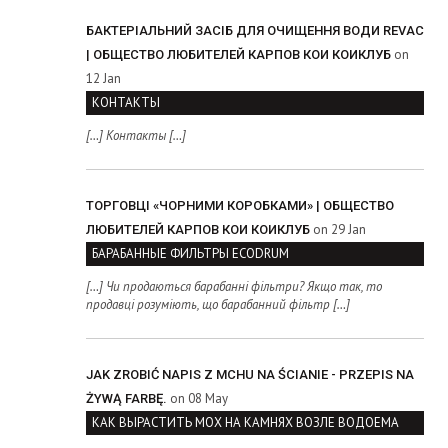
БАКТЕРІАЛЬНИЙ ЗАСІБ ДЛЯ ОЧИЩЕННЯ ВОДИ REVAC
on
| ОБЩЕСТВО ЛЮБИТЕЛЕЙ КАРПОВ КОИ КОИКЛУБ
12 Jan
КОНТАКТЫ
[…] Контакты […]
ТОРГОВЦІ «ЧОРНИМИ КОРОБКАМИ» | ОБЩЕСТВО
on 29 Jan
ЛЮБИТЕЛЕЙ КАРПОВ КОИ КОИКЛУБ
БАРАБАННЫЕ ФИЛЬТРЫ ECODRUM
[…] Чи продаються барабанні фільтри? Якщо так, то
продавці розуміють, що барабанний фільтр […]
JAK ZROBIĆ NAPIS Z MCHU NA ŚCIANIE - PRZEPIS NA
on 08 May
ŻYWĄ FARBĘ.
КАК ВЫРАСТИТЬ МОХ НА КАМНЯХ ВОЗЛЕ ВОДОЕМА