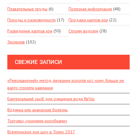
Плавательные пруды
(6)
Полезная информация
(48)
Породы и разновидности
(17)
Продажа карпов кои
(22)
Разведение карпов кои
(30)
Строим водоем
(28)
Экслюзив
(102)
СВЕЖИЕ ЗАПИСИ
«Револьверний» метод лікування коропів кої: чому більше не
варто стріляти навмання
Бактеріальний засіб для очищення води ReVac
Водянка или ананасная болезнь
Торговці «чорними коробками»
Всеяпонское кои шоу в Токио 2017