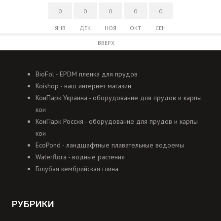
0
0
0
0
0
ЯНВ
ДЕК
НОЯ
ОКТ
СЕН
ВВЕРХ
BioFol - EPDM пленка для прудов
Koishop - наш интернет магазин
КоиПарк Украина - оборудование для прудов и карпы
кои
КоиПарк Россия - оборудование для прудов и карпы
кои
EcoPond - ландшафтные плавательные водоемы
Waterflora - водные растения
Голубая кембрийская глина
РУБРИКИ