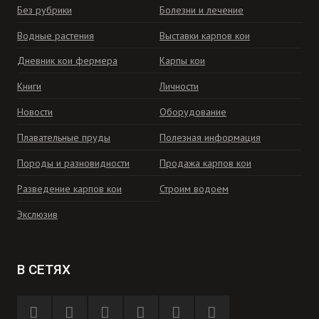
Без рубрики
Болезни и лечение
Водные растения
Выставки карпов кои
Дневник кои фермера
Карпы кои
Книги
Личности
Новости
Оборудование
Плавательные пруды
Полезная информация
Породы и разновидности
Продажа карпов кои
Разведение карпов кои
Строим водоем
Экслюзив
В СЕТЯХ