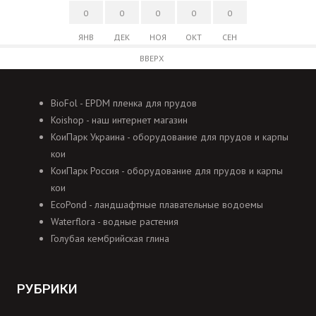
0
0
0
0
0
ЯНВ
ДЕК
НОЯ
ОКТ
СЕН
ВВЕРХ
BioFol - EPDM пленка для прудов
Koishop - наш интернет магазин
КоиПарк Украина - оборудование для прудов и карпы
кои
КоиПарк Россия - оборудование для прудов и карпы
кои
EcoPond - ландшафтные плавательные водоемы
Waterflora - водные растения
Голубая кембрийская глина
РУБРИКИ