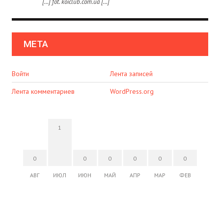
[…] fot. koiclub.com.ua […]
МЕТА
Войти
Лента записей
Лента комментариев
WordPress.org
1
0
0
0
0
0
0
АВГ
ИЮЛ
ИЮН
МАЙ
АПР
МАР
ФЕВ