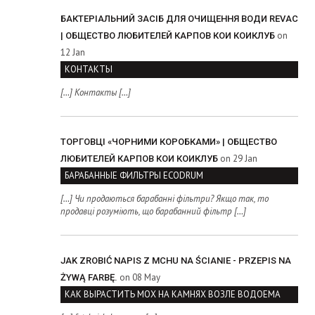
БАКТЕРІАЛЬНИЙ ЗАСІБ ДЛЯ ОЧИЩЕННЯ ВОДИ REVAC
on
| ОБЩЕСТВО ЛЮБИТЕЛЕЙ КАРПОВ КОИ КОИКЛУБ
12 Jan
КОНТАКТЫ
[…] Контакты […]
ТОРГОВЦІ «ЧОРНИМИ КОРОБКАМИ» | ОБЩЕСТВО
on 29 Jan
ЛЮБИТЕЛЕЙ КАРПОВ КОИ КОИКЛУБ
БАРАБАННЫЕ ФИЛЬТРЫ ECODRUM
[…] Чи продаються барабанні фільтри? Якщо так, то
продавці розуміють, що барабанний фільтр […]
JAK ZROBIĆ NAPIS Z MCHU NA ŚCIANIE - PRZEPIS NA
on 08 May
ŻYWĄ FARBĘ.
КАК ВЫРАСТИТЬ МОХ НА КАМНЯХ ВОЗЛЕ ВОДОЕМА