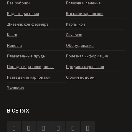
Без рубрики
Болезни и лечение
Водные растения
Выставки карпов кои
Дневник кои фермера
Карпы кои
Книги
Личности
Новости
Оборудование
Плавательные пруды
Полезная информация
Породы и разновидности
Продажа карпов кои
Разведение карпов кои
Строим водоем
Экслюзив
В СЕТЯХ