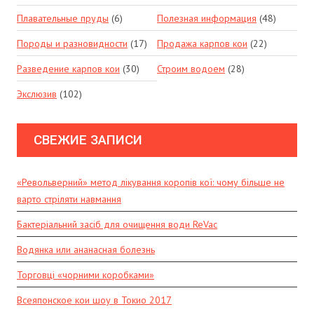
Плавательные пруды
(6)
Полезная информация
(48)
Породы и разновидности
(17)
Продажа карпов кои
(22)
Разведение карпов кои
(30)
Строим водоем
(28)
Экслюзив
(102)
СВЕЖИЕ ЗАПИСИ
«Револьверний» метод лікування коропів кої: чому більше не
варто стріляти навмання
Бактеріальний засіб для очищення води ReVac
Водянка или ананасная болезнь
Торговці «чорними коробками»
Всеяпонское кои шоу в Токио 2017