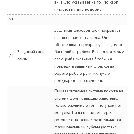
вниз. Это указывает на то, что карп
питается на дне водоема.
25
Защитный слизевой слой покрывает
все внешние зоны карпа. Он
обеспечивает прекрасную защиту от
Защитный слой,
бактерий и грибков. Благодаря этому
26
слизь
слою рыба скользкая. Чтобы не
повредить защитный слой, когда
берете рыбу в руки, их нужно
предварительно намочить.
Пищеварительная система похожа на
систему других высших животных,
только различие в том, что у кои нет
желудка. Пища попадает через
ротовое отверствие, размельчается
фарингиальными зубами (костные
образования на основании жабр).