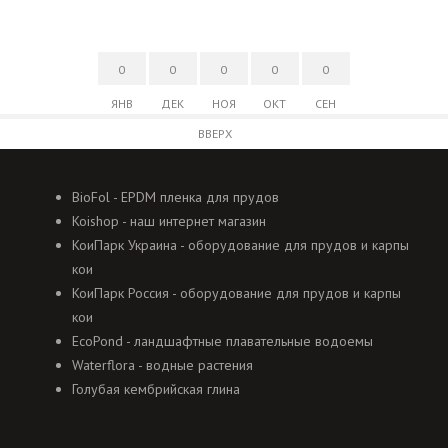
0
0
0
0
0
ЯНВ
ДЕК
НОЯ
ОКТ
СЕН
ВВЕРХ
BioFol - EPDM пленка для прудов
Koishop - наш интернет магазин
КоиПарк Украина - оборудование для прудов и карпы
кои
КоиПарк Россия - оборудование для прудов и карпы
кои
EcoPond - ландшафтные плавательные водоемы
Waterflora - водные растения
Голубая кембрийская глина