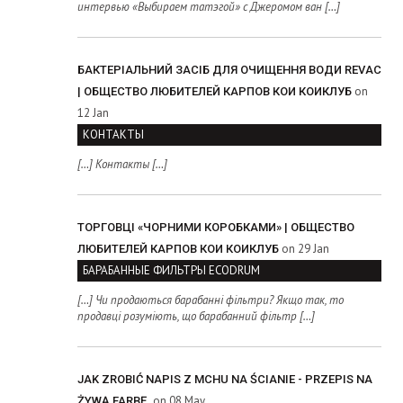
интервью «Выбираем татэгой» с Джеромом ван […]
БАКТЕРІАЛЬНИЙ ЗАСІБ ДЛЯ ОЧИЩЕННЯ ВОДИ REVAC
on
| ОБЩЕСТВО ЛЮБИТЕЛЕЙ КАРПОВ КОИ КОИКЛУБ
12 Jan
КОНТАКТЫ
[…] Контакты […]
ТОРГОВЦІ «ЧОРНИМИ КОРОБКАМИ» | ОБЩЕСТВО
on 29 Jan
ЛЮБИТЕЛЕЙ КАРПОВ КОИ КОИКЛУБ
БАРАБАННЫЕ ФИЛЬТРЫ ECODRUM
[…] Чи продаються барабанні фільтри? Якщо так, то
продавці розуміють, що барабанний фільтр […]
JAK ZROBIĆ NAPIS Z MCHU NA ŚCIANIE - PRZEPIS NA
on 08 May
ŻYWĄ FARBĘ.