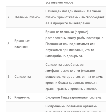
усваивания жиров.
Размещен позади печени. Желчный
7
Желчный пузырь
пузырь хранит желчь и высвобождает
ее в процессе пищеварения.
Брюшые плавники (парные)
расположены внизу рыбы посредине.
Брюшные
8
Позволяют кои подниматься или
плавники
опускаться при плавании, что-то
наподобии гидрокрыла.
Селезенка вырабатывает
лимфатические клетки (желтаое
9
Селезенка
вещество, которое состоит из плазмы
крови и белых кровяных телец) и
хранит красные кровяные клетки.
10
Кишечник
Смотрите Пищеварительная система.
Внутренними половыми органами
рыб (гонады) являются семенники у