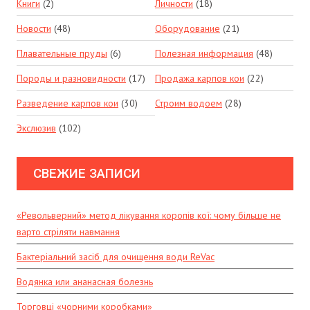
Книги
(2)
Личности
(18)
Новости
(48)
Оборудование
(21)
Плавательные пруды
(6)
Полезная информация
(48)
Породы и разновидности
(17)
Продажа карпов кои
(22)
Разведение карпов кои
(30)
Строим водоем
(28)
Экслюзив
(102)
СВЕЖИЕ ЗАПИСИ
«Револьверний» метод лікування коропів кої: чому більше не
варто стріляти навмання
Бактеріальний засіб для очищення води ReVac
Водянка или ананасная болезнь
Торговці «чорними коробками»