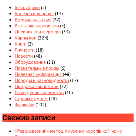
Без рубрики
(2)
Болезни и лечение
(14)
Водные растения
(22)
Выставки карпов кои
(5)
Дневник кои фермера
(34)
Карпы кои
(224)
Книги
(2)
Личности
(18)
Новости
(48)
Оборудование
(21)
Плавательные пруды
(6)
Полезная информация
(48)
Породы и разновидности
(17)
Продажа карпов кои
(22)
Разведение карпов кои
(30)
Строим водоем
(28)
Экслюзив
(102)
Свежие записи
«Револьверний» метод лікування коропів кої: чому