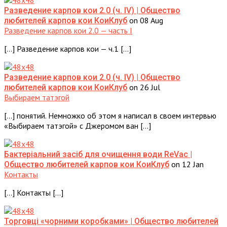
Разведение карпов кои 2.0 (ч. IV) | Общество
on 08 Aug
любителей карпов кои КоиКлуб
Разведение карпов кои 2.0 — часть I
[…] Разведение карпов кои — ч.1 […]
Разведение карпов кои 2.0 (ч. IV) | Общество
on 26 Jul
любителей карпов кои КоиКлуб
Выбираем татэгой
[…] понятий. Немножко об этом я написал в своем интервью
«Выбираем татэгой» с Джеромом ван […]
Бактеріальний засіб для очищення води ReVac |
on 12 Jan
Общество любителей карпов кои КоиКлуб
Контакты
[…] Контакты […]
Торговці «чорними коробками» | Общество любителей