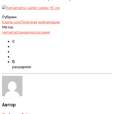
Рубрики
Карпы кои
Полезная информация
Метки
yamamatsu
мацуноске
санке
0
0
расшарили
Автор