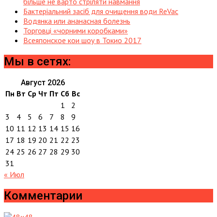
більше не варто стріляти навмання
Бактеріальний засіб для очищення води ReVac
Водянка или ананасная болезнь
Торговці «чорними коробками»
Всеяпонское кои шоу в Токио 2017
Мы в сетях:
Август 2026
Пн
Вт
Ср
Чт
Пт
Сб
Вс
1
2
3
4
5
6
7
8
9
10
11
12
13
14
15
16
17
18
19
20
21
22
23
24
25
26
27
28
29
30
31
« Июл
Комментарии