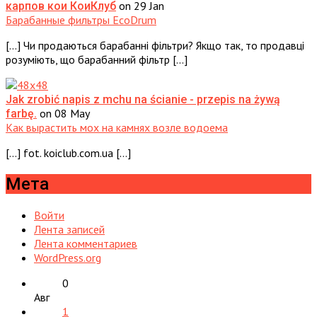
on 29 Jan
карпов кои КоиКлуб
Барабанные фильтры EcoDrum
[…] Чи продаються барабанні фільтри? Якщо так, то продавці
розуміють, що барабанний фільтр […]
Jak zrobić napis z mchu na ścianie - przepis na żywą
on 08 May
farbę.
Как вырастить мох на камнях возле водоема
[…] fot. koiclub.com.ua […]
Мета
Войти
Лента записей
Лента комментариев
WordPress.org
0
Авг
1