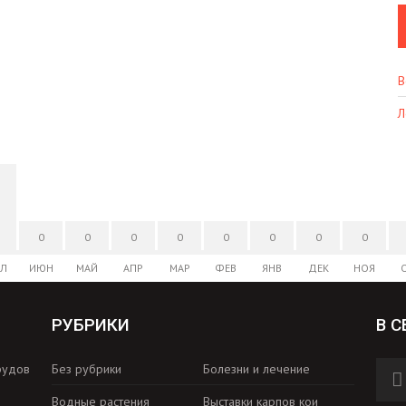
В
Л
0
0
0
0
0
0
0
0
Л
ИЮН
МАЙ
АПР
МАР
ФЕВ
ЯНВ
ДЕК
НОЯ
РУБРИКИ
В С
рудов
Без рубрики
Болезни и лечение
Водные растения
Выставки карпов кои