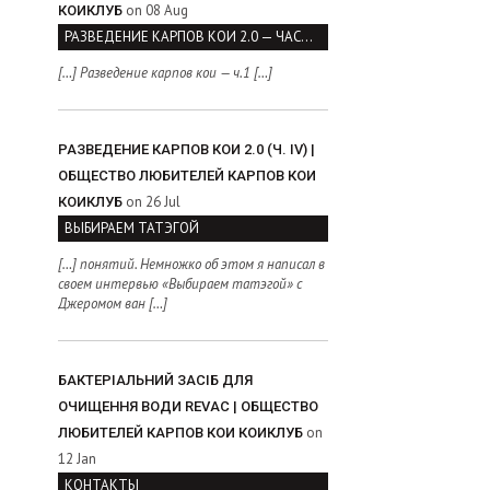
on 08 Aug
КОИКЛУБ
РАЗВЕДЕНИЕ КАРПОВ КОИ 2.0 — ЧАСТЬ I
[…] Разведение карпов кои — ч.1 […]
РАЗВЕДЕНИЕ КАРПОВ КОИ 2.0 (Ч. IV) |
ОБЩЕСТВО ЛЮБИТЕЛЕЙ КАРПОВ КОИ
on 26 Jul
КОИКЛУБ
ВЫБИРАЕМ ТАТЭГОЙ
[…] понятий. Немножко об этом я написал в
своем интервью «Выбираем татэгой» с
Джеромом ван […]
БАКТЕРІАЛЬНИЙ ЗАСІБ ДЛЯ
ОЧИЩЕННЯ ВОДИ REVAC | ОБЩЕСТВО
on
ЛЮБИТЕЛЕЙ КАРПОВ КОИ КОИКЛУБ
12 Jan
КОНТАКТЫ