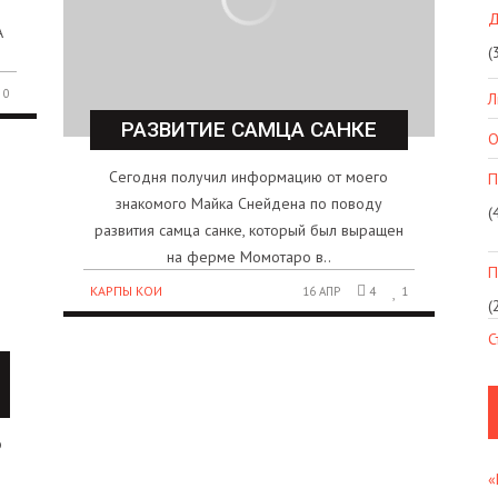
Д
А
(
0
Л
РАЗВИТИЕ САМЦА САНКЕ
О
Сегодня получил информацию от моего
П
знакомого Майка Снейдена по поводу
(
развития самца санке, который был выращен
на ферме Момотаро в..
П
КАРПЫ КОИ
16 АПР
4
1
(
С
о
«