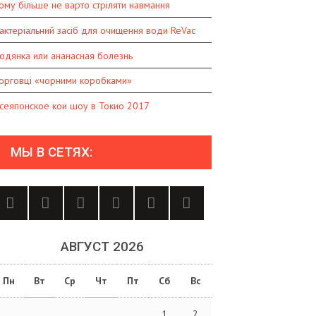
ому більше не варто стріляти навмання
актеріальний засіб для очищення води ReVac
одянка или ананасная болезнь
орговці «чорними коробками»
сеяпонское кои шоу в Токио 2017
МЫ В СЕТЯХ:
АВГУСТ 2026
Пн
Вт
Ср
Чт
Пт
Сб
Вс
1
2