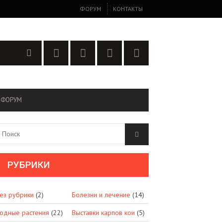
ФОРУМ
КОНТАКТЫ
ФОРУМ
РУБРИКИ
ез рубрики
(2)
Болезни и лечение
(14)
одные растения
(22)
Выставки карпов кои
(5)