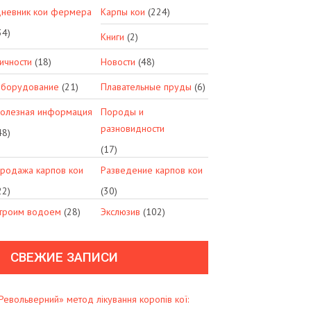
невник кои фермера
Карпы кои
(224)
34)
Книги
(2)
ичности
(18)
Новости
(48)
борудование
(21)
Плавательные пруды
(6)
олезная информация
Породы и
разновидности
48)
(17)
родажа карпов кои
Разведение карпов кои
22)
(30)
троим водоем
(28)
Экслюзив
(102)
СВЕЖИЕ ЗАПИСИ
Револьверний» метод лікування коропів кої: