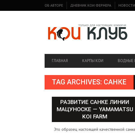
SECONDARY
ОБ АВТОРЕ
ДНЕВНИК КОИ ФЕРМЕРА
НОВОСТИ
NAVIGATION
PRIMARY
ГЛАВНАЯ
КАРПЫ КОИ
ВОДНЫЕ 
NAVIGATION
TAG ARCHIVES: САНКЕ
РАЗВИТИЕ САНКЕ ЛИНИИ
МАЦУНОСКЕ — YAMAMATSU
KOI FARM
Это образец настоящей качественной санк