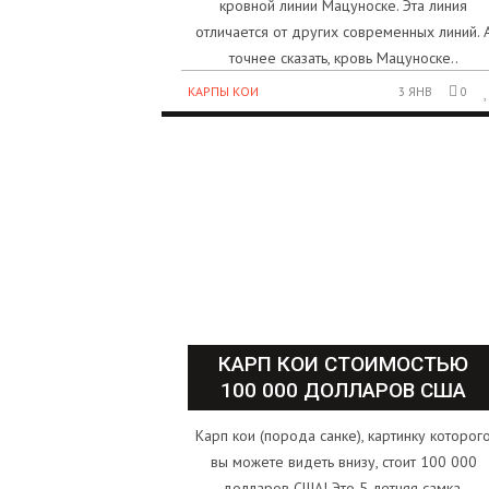
кровной линии Мацуноске. Эта линия
отличается от других современных линий. 
точнее сказать, кровь Мацуноске..
КАРПЫ КОИ
3 ЯНВ
0
КАРП КОИ СТОИМОСТЬЮ
100 000 ДОЛЛАРОВ США
Карп кои (порода санке), картинку которог
вы можете видеть внизу, стоит 100 000
долларов США! Это 5-летняя самка,