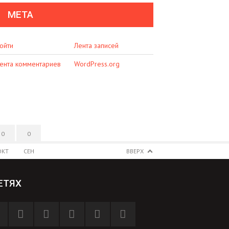
МЕТА
ойти
Лента записей
ента комментариев
WordPress.org
0
0
ОКТ
СЕН
ВВЕРХ
ЕТЯХ