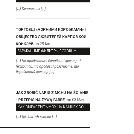
[…] Контакты […]
ТОРГОВЦІ «ЧОРНИМИ КОРОБКАМИ» |
ОБЩЕСТВО ЛЮБИТЕЛЕЙ КАРПОВ КОИ
on 29 Jan
КОИКЛУБ
БАРАБАННЫЕ ФИЛЬТРЫ ECODRUM
[…] Чи продаються барабанні фільтри?
Якщо так, то продавці розуміють, що
барабанний фільтр […]
JAK ZROBIĆ NAPIS Z MCHU NA ŚCIANIE
on 08 May
- PRZEPIS NA ŻYWĄ FARBĘ.
КАК ВЫРАСТИТЬ МОХ НА КАМНЯХ ВОЗЛЕ ВОДОЕМА
[…] fot. koiclub.com.ua […]