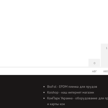
1
0
АВГ
ИЮ
BioFol - EPDM пленка для прудов
Koishop - наш интернет магазин
КоиПарк Украина - оборудование для п
и карпы кои