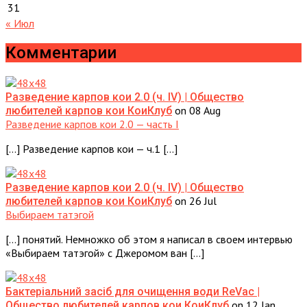
31
« Июл
Комментарии
Разведение карпов кои 2.0 (ч. IV) | Общество
on 08 Aug
любителей карпов кои КоиКлуб
Разведение карпов кои 2.0 — часть I
[…] Разведение карпов кои — ч.1 […]
Разведение карпов кои 2.0 (ч. IV) | Общество
on 26 Jul
любителей карпов кои КоиКлуб
Выбираем татэгой
[…] понятий. Немножко об этом я написал в своем интервью
«Выбираем татэгой» с Джеромом ван […]
Бактеріальний засіб для очищення води ReVac |
on 12 Jan
Общество любителей карпов кои КоиКлуб