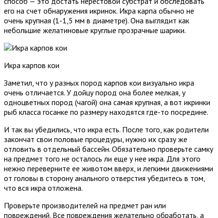
способ — это достать нерестовой субстрат и обследовать
его на счет обнаружения икринок. Икра карпа обычно не
очень крупная (1-1,5 мм в диаметре). Она выглядит как
небольшие желатиновые круглые прозрачные шарики.
Икра карпов кои
Заметил, что у разных пород карпов кои визуально икра
очень отличается. У дойцу пород она более мелкая, у
одноцветных пород (чагой) она самая крупная, а вот икринки
рыб класса госанке по размеру находятся где-то посредине.
И так вы убедились, что икра есть. После того, как родители
закончат свои половые процедуры, нужно их сразу же
отловить в отдельный бассейн. Обязательно проверьте самку
на предмет того не осталось ли еще у нее икра. Для этого
нежно переверните ее животом вверх, и легкими движениями
от головы в сторону анального отверстия убедитесь в том,
что вся икра отложена.
Проверьте производителей на предмет ран или
повреждений. Все повреждения желательно обработать, а