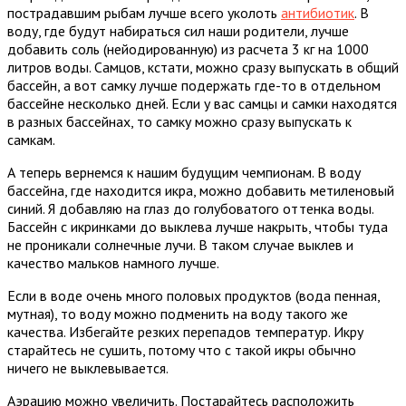
пострадавшим рыбам лучше всего уколоть
антибиотик
. В
воду, где будут набираться сил наши родители, лучше
добавить соль (нейодированную) из расчета 3 кг на 1000
литров воды. Самцов, кстати, можно сразу выпускать в общий
бассейн, а вот самку лучше подержать где-то в отдельном
бассейне несколько дней. Если у вас самцы и самки находятся
в разных бассейнах, то самку можно сразу выпускать к
самкам.
А теперь вернемся к нашим будущим чемпионам. В воду
бассейна, где находится икра, можно добавить метиленовый
синий. Я добавляю на глаз до голубоватого оттенка воды.
Бассейн с икринками до выклева лучше накрыть, чтобы туда
не проникали солнечные лучи. В таком случае выклев и
качество мальков намного лучше.
Если в воде очень много половых продуктов (вода пенная,
мутная), то воду можно подменить на воду такого же
качества. Избегайте резких перепадов температур. Икру
старайтесь не сушить, потому что с такой икры обычно
ничего не выклевывается.
Аэрацию можно увеличить. Постарайтесь расположить