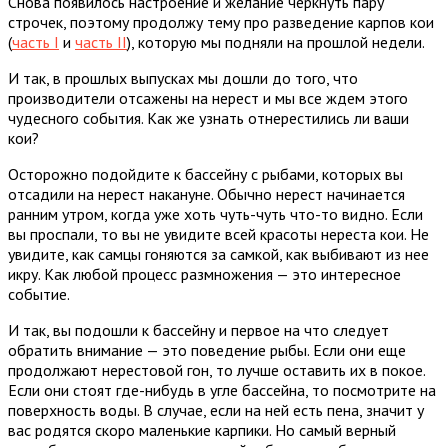
Снова появилось настроение и желание черкнуть пару
строчек, поэтому продолжу тему про разведение карпов кои
(
часть I
и
часть II
), которую мы подняли на прошлой недели.
И так, в прошлых выпусках мы дошли до того, что
производители отсажены на нерест и мы все ждем этого
чудесного события. Как же узнать отнерестились ли ваши
кои?
Осторожно подойдите к бассейну с рыбами, которых вы
отсадили на нерест накануне. Обычно нерест начинается
ранним утром, когда уже хоть чуть-чуть что-то видно. Если
вы проспали, то вы не увидите всей красоты нереста кои. Не
увидите, как самцы гоняются за самкой, как выбивают из нее
икру. Как любой процесс размножения — это интересное
событие.
И так, вы подошли к бассейну и первое на что следует
обратить внимание — это поведение рыбы. Если они еще
продолжают нерестовой гон, то лучше оставить их в покое.
Если они стоят где-нибудь в угле бассейна, то посмотрите на
поверхность воды. В случае, если на ней есть пена, значит у
вас родятся скоро маленькие карпики. Но самый верный