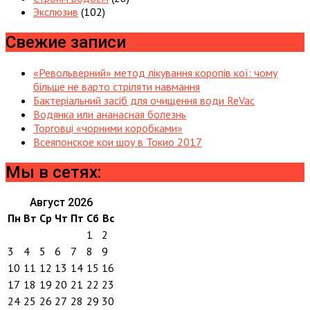
Экслюзив
(102)
Свежие записи
«Револьверний» метод лікування коропів кої: чому
більше не варто стріляти навмання
Бактеріальний засіб для очищення води ReVac
Водянка или ананасная болезнь
Торговці «чорними коробками»
Всеяпонское кои шоу в Токио 2017
Мы в сетях:
Август 2026
Пн
Вт
Ср
Чт
Пт
Сб
Вс
1
2
3
4
5
6
7
8
9
10
11
12
13
14
15
16
17
18
19
20
21
22
23
24
25
26
27
28
29
30