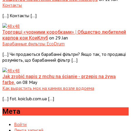
Контакты
[…] Контакты […]
Торговці «чорними коробками» | Общество любителей
on 29 Jan
карпов кои КоиКлуб
Барабанные фильтры EcoDrum
[…] Чи продаються барабанні фільтри? Якщо так, то продавці
розуміють, що барабанний фільтр […]
Jak zrobić napis z mchu na ścianie - przepis na żywą
on 08 May
farbę.
Как вырастить мох на камнях возле водоема
[…] fot. koiclub.com.ua […]
Мета
Войти
Лента записей