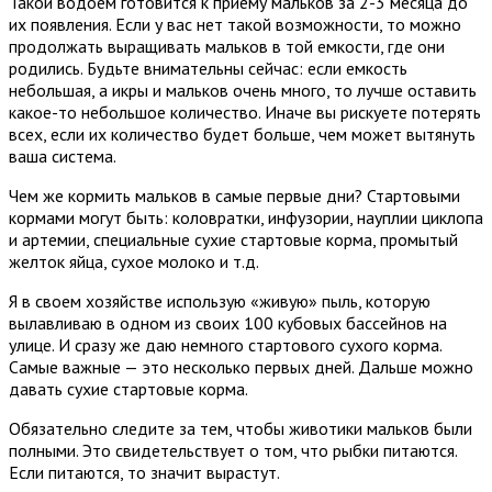
Такой водоем готовится к приему мальков за 2-3 месяца до
их появления. Если у вас нет такой возможности, то можно
продолжать выращивать мальков в той емкости, где они
родились. Будьте внимательны сейчас: если емкость
небольшая, а икры и мальков очень много, то лучше оставить
какое-то небольшое количество. Иначе вы рискуете потерять
всех, если их количество будет больше, чем может вытянуть
ваша система.
Чем же кормить мальков в самые первые дни? Стартовыми
кормами могут быть: коловратки, инфузории, науплии циклопа
и артемии, специальные сухие стартовые корма, промытый
желток яйца, сухое молоко и т.д.
Я в своем хозяйстве использую «живую» пыль, которую
вылавливаю в одном из своих 100 кубовых бассейнов на
улице. И сразу же даю немного стартового сухого корма.
Самые важные — это несколько первых дней. Дальше можно
давать сухие стартовые корма.
Обязательно следите за тем, чтобы животики мальков были
полными. Это свидетельствует о том, что рыбки питаются.
Если питаются, то значит вырастут.