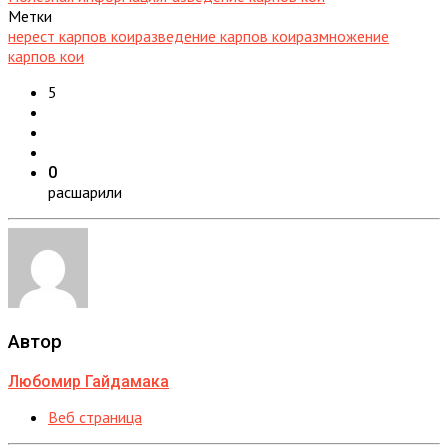
Метки
нерест карпов кои
разведение карпов кои
размножение
карпов кои
5
0
расшарили
Автор
Любомир Гайдамака
Веб страница