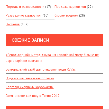
Породы и разновидности
(17)
Продажа карпов кои
(22)
Разведение карпов кои
(30)
Строим водоем
(28)
Экслюзив
(102)
СВЕЖИЕ ЗАПИСИ
«Револьверний» метод лікування коропів кої: чому більше не
варто стріляти навмання
Бактеріальний засіб для очищення води ReVac
Водянка или ананасная болезнь
Торговці «чорними коробками»
Всеяпонское кои шоу в Токио 2017