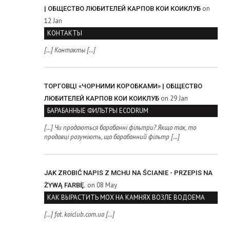
on
| ОБЩЕСТВО ЛЮБИТЕЛЕЙ КАРПОВ КОИ КОИКЛУБ
12 Jan
КОНТАКТЫ
[…] Контакты […]
ТОРГОВЦІ «ЧОРНИМИ КОРОБКАМИ» | ОБЩЕСТВО
on 29 Jan
ЛЮБИТЕЛЕЙ КАРПОВ КОИ КОИКЛУБ
БАРАБАННЫЕ ФИЛЬТРЫ ECODRUM
[…] Чи продаються барабанні фільтри? Якщо так, то
продавці розуміють, що барабанний фільтр […]
JAK ZROBIĆ NAPIS Z MCHU NA ŚCIANIE - PRZEPIS NA
on 08 May
ŻYWĄ FARBĘ.
КАК ВЫРАСТИТЬ МОХ НА КАМНЯХ ВОЗЛЕ ВОДОЕМА
[…] fot. koiclub.com.ua […]