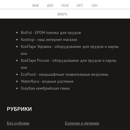
ЯНВ
ДЕК
НОЯ
ОКТ
СЕН
ВВЕРХ
BioFol - EPDM пленка для прудов
Koishop - наш интернет магазин
КоиПарк Украина - оборудование для прудов и карпы
кои
КоиПарк Россия - оборудование для прудов и карпы
кои
EcoPond - ландшафтные плавательные водоемы
Waterflora - водные растения
Голубая кембрийская глина
РУБРИКИ
Без рубрики
Болезни и лечение