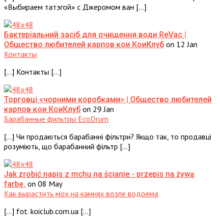
«Выбираем татэгой» с Джеромом ван […]
Бактеріальний засіб для очищення води ReVac |
on 12 Jan
Общество любителей карпов кои КоиКлуб
Контакты
[…] Контакты […]
Торговці «чорними коробками» | Общество любителей
on 29 Jan
карпов кои КоиКлуб
Барабанные фильтры EcoDrum
[…] Чи продаються барабанні фільтри? Якщо так, то продавці
розуміють, що барабанний фільтр […]
Jak zrobić napis z mchu na ścianie - przepis na żywą
on 08 May
farbę.
Как вырастить мох на камнях возле водоема
[…] fot. koiclub.com.ua […]