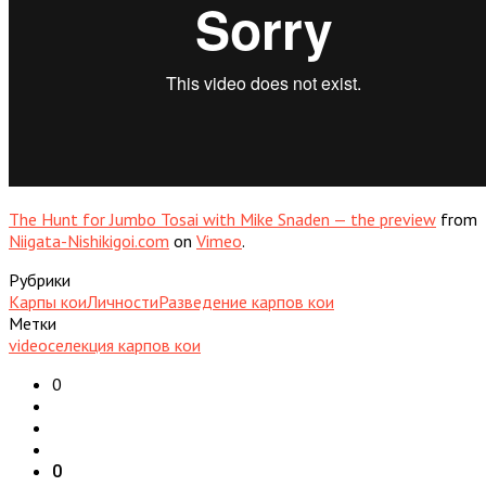
The Hunt for Jumbo Tosai with Mike Snaden — the preview
from
Niigata-Nishikigoi.com
on
Vimeo
.
Рубрики
Карпы кои
Личности
Разведение карпов кои
Метки
video
селекция карпов кои
0
0