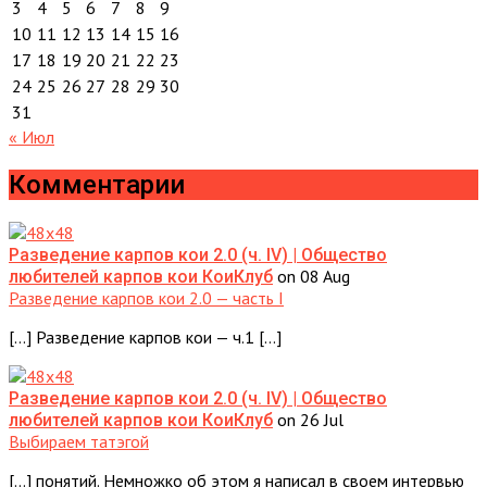
3
4
5
6
7
8
9
10
11
12
13
14
15
16
17
18
19
20
21
22
23
24
25
26
27
28
29
30
31
« Июл
Комментарии
Разведение карпов кои 2.0 (ч. IV) | Общество
on 08 Aug
любителей карпов кои КоиКлуб
Разведение карпов кои 2.0 — часть I
[…] Разведение карпов кои — ч.1 […]
Разведение карпов кои 2.0 (ч. IV) | Общество
on 26 Jul
любителей карпов кои КоиКлуб
Выбираем татэгой
[…] понятий. Немножко об этом я написал в своем интервью