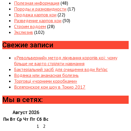
Полезная информация
(48)
Породы и разновидности
(17)
Продажа карпов кои
(22)
Разведение карпов кои
(30)
Строим водоем
(28)
Экслюзив
(102)
Свежие записи
«Револьверний» метод лікування коропів кої: чому
більше не варто стріляти навмання
Бактеріальний засіб для очищення води ReVac
Водянка или ананасная болезнь
Торговці «чорними коробками»
Всеяпонское кои шоу в Токио 2017
Мы в сетях:
Август 2026
Пн
Вт
Ср
Чт
Пт
Сб
Вс
1
2