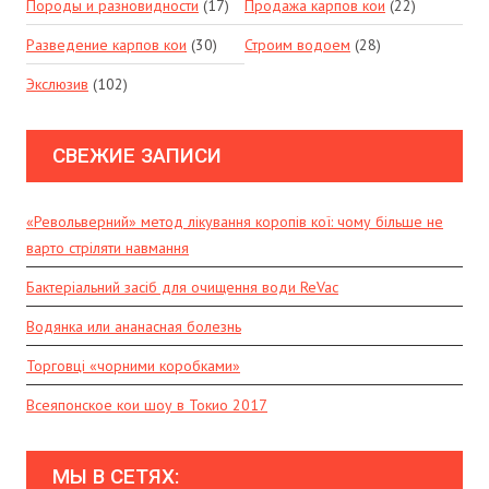
Породы и разновидности
(17)
Продажа карпов кои
(22)
Разведение карпов кои
(30)
Строим водоем
(28)
Экслюзив
(102)
СВЕЖИЕ ЗАПИСИ
«Револьверний» метод лікування коропів кої: чому більше не
варто стріляти навмання
Бактеріальний засіб для очищення води ReVac
Водянка или ананасная болезнь
Торговці «чорними коробками»
Всеяпонское кои шоу в Токио 2017
МЫ В СЕТЯХ: