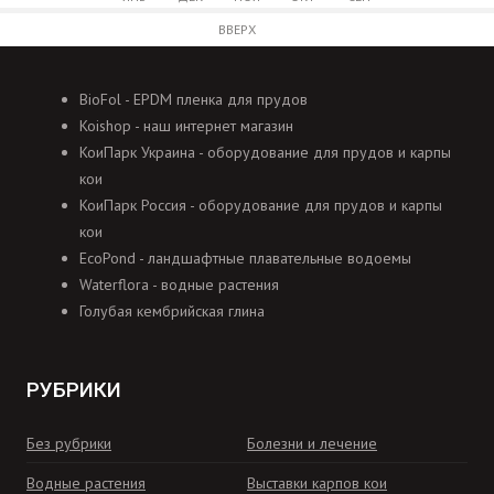
ВВЕРХ
BioFol - EPDM пленка для прудов
Koishop - наш интернет магазин
КоиПарк Украина - оборудование для прудов и карпы
кои
КоиПарк Россия - оборудование для прудов и карпы
кои
EcoPond - ландшафтные плавательные водоемы
Waterflora - водные растения
Голубая кембрийская глина
РУБРИКИ
Без рубрики
Болезни и лечение
Водные растения
Выставки карпов кои