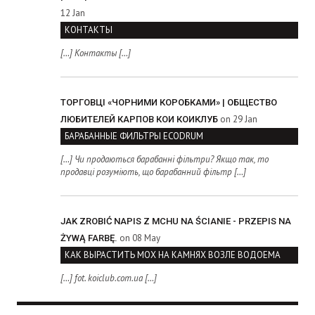
12 Jan
КОНТАКТЫ
[…] Контакты […]
ТОРГОВЦІ «ЧОРНИМИ КОРОБКАМИ» | ОБЩЕСТВО
on 29 Jan
ЛЮБИТЕЛЕЙ КАРПОВ КОИ КОИКЛУБ
БАРАБАННЫЕ ФИЛЬТРЫ ECODRUM
[…] Чи продаються барабанні фільтри? Якщо так, то
продавці розуміють, що барабанний фільтр […]
JAK ZROBIĆ NAPIS Z MCHU NA ŚCIANIE - PRZEPIS NA
on 08 May
ŻYWĄ FARBĘ.
КАК ВЫРАСТИТЬ МОХ НА КАМНЯХ ВОЗЛЕ ВОДОЕМА
[…] fot. koiclub.com.ua […]