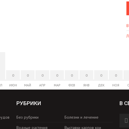
В
Л
0
0
0
0
0
0
0
0
Л
ИЮН
МАЙ
АПР
МАР
ФЕВ
ЯНВ
ДЕК
НОЯ
РУБРИКИ
В С
рудов
Без рубрики
Болезни и лечение
Водные растения
Выставки карпов кои