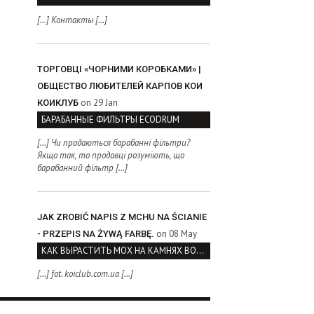
[…] Контакты […]
ТОРГОВЦІ «ЧОРНИМИ КОРОБКАМИ» |
ОБЩЕСТВО ЛЮБИТЕЛЕЙ КАРПОВ КОИ
on 29 Jan
КОИКЛУБ
БАРАБАННЫЕ ФИЛЬТРЫ ECODRUM
[…] Чи продаються барабанні фільтри?
Якщо так, то продавці розуміють, що
барабанний фільтр […]
JAK ZROBIĆ NAPIS Z MCHU NA ŚCIANIE
on 08 May
- PRZEPIS NA ŻYWĄ FARBĘ.
КАК ВЫРАСТИТЬ МОХ НА КАМНЯХ ВОЗЛЕ ВОДОЕМА
[…] fot. koiclub.com.ua […]