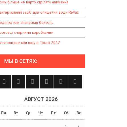
ому більше не варто стріляти навмання
актеріальний засіб для очищення води ReVac
одянка или ананасная болезнь
орговці «чорними коробками»
сеяпонское кои шоу в Токио 2017
МЫ В СЕТЯХ:
АВГУСТ 2026
Пн
Вт
Ср
Чт
Пт
Сб
Вс
1
2