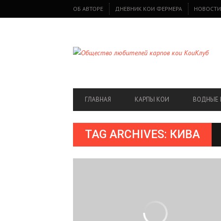
SECONDARY
ОБ АВТОРЕ
ДНЕВНИК КОИ ФЕРМЕРА
НОВОСТИ
NAVIGATION
PRIMARY
ГЛАВНАЯ
КАРПЫ КОИ
ВОДНЫЕ 
NAVIGATION
TAG ARCHIVES: КИВА