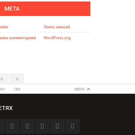
МЕТА
ойти
Лента записей
ента комментариев
WordPress.org
0
0
ОКТ
СЕН
ВВЕРХ
ЕТЯХ