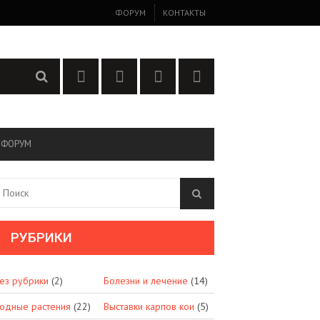
ФОРУМ
КОНТАКТЫ
ФОРУМ
РУБРИКИ
ез рубрики
(2)
Болезни и лечение
(14)
одные растения
(22)
Выставки карпов кои
(5)