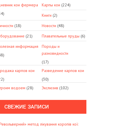
невник кои фермера
Карпы кои
(224)
34)
Книги
(2)
ичности
(18)
Новости
(48)
борудование
(21)
Плавательные пруды
(6)
олезная информация
Породы и
разновидности
48)
(17)
родажа карпов кои
Разведение карпов кои
22)
(30)
троим водоем
(28)
Экслюзив
(102)
СВЕЖИЕ ЗАПИСИ
Револьверний» метод лікування коропів кої: