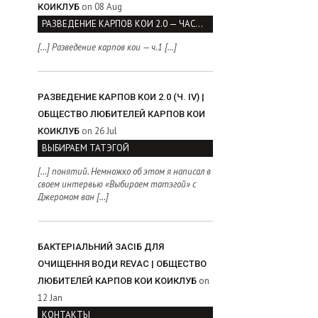
on 08 Aug
КОИКЛУБ
РАЗВЕДЕНИЕ КАРПОВ КОИ 2.0 — ЧАСТЬ I
[…] Разведение карпов кои — ч.1 […]
РАЗВЕДЕНИЕ КАРПОВ КОИ 2.0 (Ч. IV) |
ОБЩЕСТВО ЛЮБИТЕЛЕЙ КАРПОВ КОИ
on 26 Jul
КОИКЛУБ
ВЫБИРАЕМ ТАТЭГОЙ
[…] понятий. Немножко об этом я написал в
своем интервью «Выбираем татэгой» с
Джеромом ван […]
БАКТЕРІАЛЬНИЙ ЗАСІБ ДЛЯ
ОЧИЩЕННЯ ВОДИ REVAC | ОБЩЕСТВО
on
ЛЮБИТЕЛЕЙ КАРПОВ КОИ КОИКЛУБ
12 Jan
КОНТАКТЫ