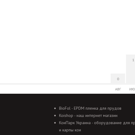
1
0
АВГ
ИЮ
BioFol - EPDM пленка для прудов
Koishop - наш интернет магазин
КоиПарк Украина - оборудование для п
и карпы кои