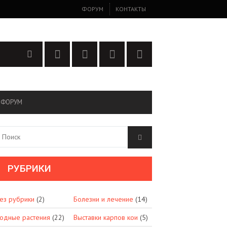
ФОРУМ
КОНТАКТЫ
ФОРУМ
РУБРИКИ
ез рубрики
(2)
Болезни и лечение
(14)
одные растения
(22)
Выставки карпов кои
(5)