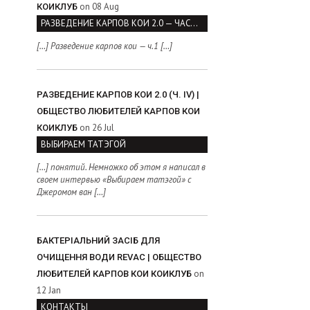
on 08 Aug
КОИКЛУБ
РАЗВЕДЕНИЕ КАРПОВ КОИ 2.0 — ЧАСТЬ I
[…] Разведение карпов кои — ч.1 […]
РАЗВЕДЕНИЕ КАРПОВ КОИ 2.0 (Ч. IV) |
ОБЩЕСТВО ЛЮБИТЕЛЕЙ КАРПОВ КОИ
on 26 Jul
КОИКЛУБ
ВЫБИРАЕМ ТАТЭГОЙ
[…] понятий. Немножко об этом я написал в
своем интервью «Выбираем татэгой» с
Джеромом ван […]
БАКТЕРІАЛЬНИЙ ЗАСІБ ДЛЯ
ОЧИЩЕННЯ ВОДИ REVAC | ОБЩЕСТВО
on
ЛЮБИТЕЛЕЙ КАРПОВ КОИ КОИКЛУБ
12 Jan
КОНТАКТЫ