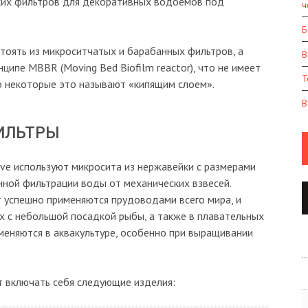
ких фильтров для декоративных водоемов под
ч
Б
тоять из микроситчатых и барабанных фильтров, а
В
ципе MBBR (Moving Bed Biofilm reactor), что не имеет
Т
о некоторые это называют «кипящим слоем».
В
ИЛЬТРЫ
eve используют микросита из нержавейки с размерами
енной фильтрации воды от механических взвесей.
т успешно применяются прудоводами всего мира, и
 с небольшой посадкой рыбы, а также в плавательных
меняются в аквакультуре, особенно при выращивании
 включать себя следующие изделия: