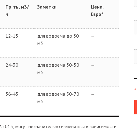
Пр-ть, м3/
Заметки
Цена,
ч
Евро*
12-15
для водоема до 30
—
м3
24-30
для водоема 30-50
—
м3
«
36-45
для водоема 50-70
—
м3
.2015, могут незначительно изменяться в зависимости