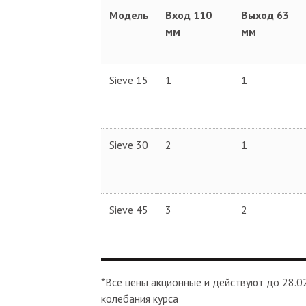
Модель
Вход 110
Выход 63
мм
мм
Sieve 15
1
1
Sieve 30
2
1
Sieve 45
3
2
*Все цены акционные и действуют до 28.02
колебания курса