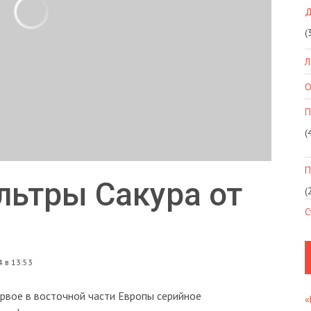
Д
(
Л
О
П
(
П
ьтры Сакура от
(
С
 в 13:53
рвое в восточной части Европы серийное
«