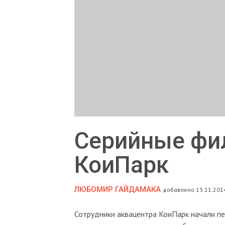
Серийные фил
КоиПарк
ЛЮБОМИР ГАЙДАМАКА
добавлено 13.11.2014
Сотрудники аквацентра КоиПарк начали пе