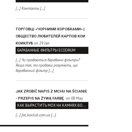
[…] Контакты […]
ТОРГОВЦІ «ЧОРНИМИ КОРОБКАМИ» |
ОБЩЕСТВО ЛЮБИТЕЛЕЙ КАРПОВ КОИ
on 29 Jan
КОИКЛУБ
БАРАБАННЫЕ ФИЛЬТРЫ ECODRUM
[…] Чи продаються барабанні фільтри?
Якщо так, то продавці розуміють, що
барабанний фільтр […]
JAK ZROBIĆ NAPIS Z MCHU NA ŚCIANIE
on 08 May
- PRZEPIS NA ŻYWĄ FARBĘ.
КАК ВЫРАСТИТЬ МОХ НА КАМНЯХ ВОЗЛЕ ВОДОЕМА
[…] fot. koiclub.com.ua […]