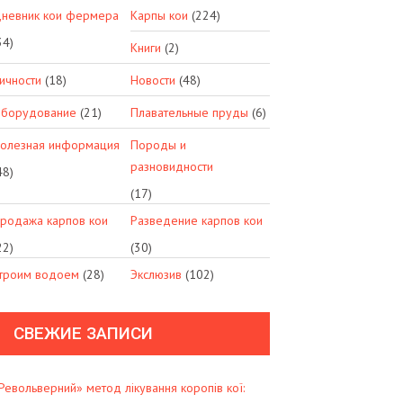
невник кои фермера
Карпы кои
(224)
34)
Книги
(2)
ичности
(18)
Новости
(48)
борудование
(21)
Плавательные пруды
(6)
олезная информация
Породы и
разновидности
48)
(17)
родажа карпов кои
Разведение карпов кои
22)
(30)
троим водоем
(28)
Экслюзив
(102)
СВЕЖИЕ ЗАПИСИ
Револьверний» метод лікування коропів кої: