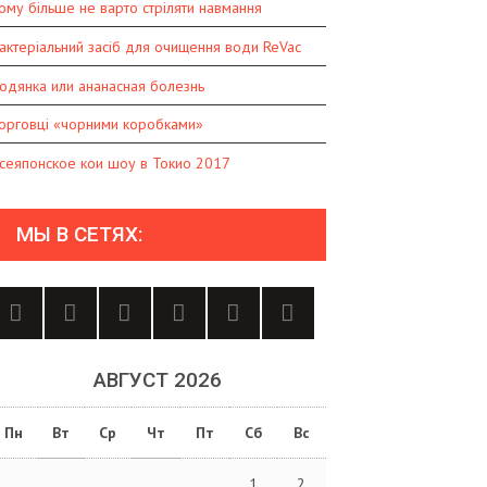
ому більше не варто стріляти навмання
актеріальний засіб для очищення води ReVac
одянка или ананасная болезнь
орговці «чорними коробками»
сеяпонское кои шоу в Токио 2017
МЫ В СЕТЯХ:
АВГУСТ 2026
Пн
Вт
Ср
Чт
Пт
Сб
Вс
1
2