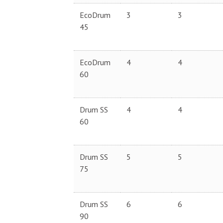
EcoDrum
3
3
45
EcoDrum
4
4
60
Drum SS
4
4
60
Drum SS
5
5
75
Drum SS
6
6
90