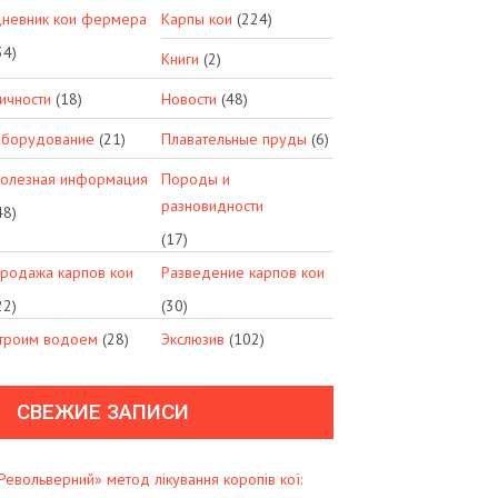
невник кои фермера
Карпы кои
(224)
34)
Книги
(2)
ичности
(18)
Новости
(48)
борудование
(21)
Плавательные пруды
(6)
олезная информация
Породы и
разновидности
48)
(17)
родажа карпов кои
Разведение карпов кои
22)
(30)
троим водоем
(28)
Экслюзив
(102)
СВЕЖИЕ ЗАПИСИ
Револьверний» метод лікування коропів кої: