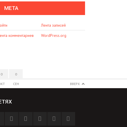
МЕТА
ойти
Лента записей
ента комментариев
WordPress.org
0
0
ОКТ
СЕН
ВВЕРХ
ЕТЯХ