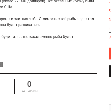
н (около 27 000 долларов). Все остальные кохаку были
ч
ов США.
Б
орогая и элитная рыба. Стоимость этой рыбы через год
В
 она будет развиваться.
Т
о будет известно какая именно рыба будет
В
О
0
РАСШАРИЛИ