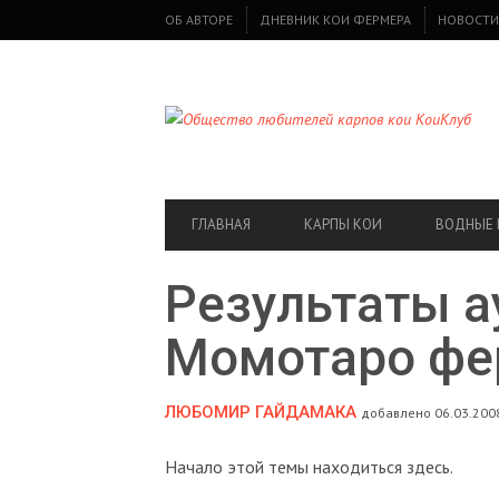
SECONDARY
ОБ АВТОРЕ
ДНЕВНИК КОИ ФЕРМЕРА
НОВОСТИ
NAVIGATION
PRIMARY
ГЛАВНАЯ
КАРПЫ КОИ
ВОДНЫЕ 
NAVIGATION
Результаты а
Момотаро фе
ЛЮБОМИР ГАЙДАМАКА
добавлено 06.03.2008
Начало этой темы находиться здесь.