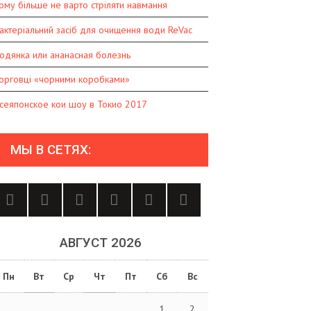
ому більше не варто стріляти навмання
актеріальний засіб для очищення води ReVac
одянка или ананасная болезнь
орговці «чорними коробками»
сеяпонское кои шоу в Токио 2017
МЫ В СЕТЯХ:
АВГУСТ 2026
Пн
Вт
Ср
Чт
Пт
Сб
Вс
1
2