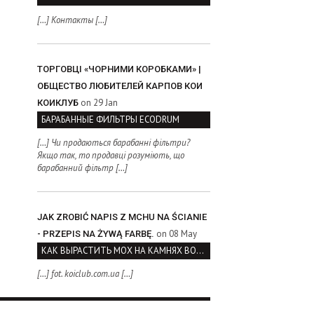
[…] Контакты […]
ТОРГОВЦІ «ЧОРНИМИ КОРОБКАМИ» |
ОБЩЕСТВО ЛЮБИТЕЛЕЙ КАРПОВ КОИ
on 29 Jan
КОИКЛУБ
БАРАБАННЫЕ ФИЛЬТРЫ ECODRUM
[…] Чи продаються барабанні фільтри?
Якщо так, то продавці розуміють, що
барабанний фільтр […]
JAK ZROBIĆ NAPIS Z MCHU NA ŚCIANIE
on 08 May
- PRZEPIS NA ŻYWĄ FARBĘ.
КАК ВЫРАСТИТЬ МОХ НА КАМНЯХ ВОЗЛЕ ВОДОЕМА
[…] fot. koiclub.com.ua […]