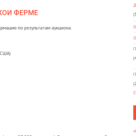
Д
КОИ ФЕРМЕ
(
Л
рмацию по результатам аукциона.
О
П
 США)
(
П
(
С
«