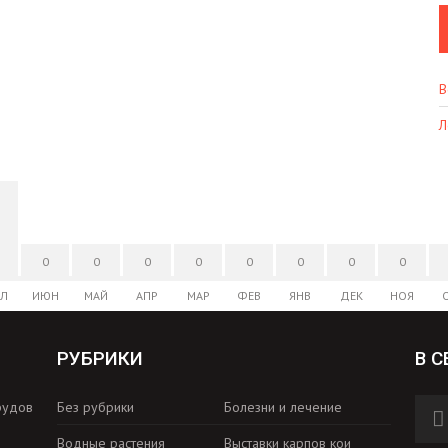
В
Л
0
0
0
0
0
0
0
0
Л
ИЮН
МАЙ
АПР
МАР
ФЕВ
ЯНВ
ДЕК
НОЯ
РУБРИКИ
В С
рудов
Без рубрики
Болезни и лечение
Водные растения
Выставки карпов кои