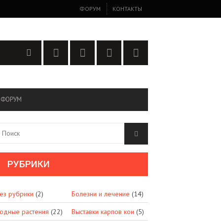
ФОРУМ
КОНТАКТЫ
ФОРУМ
РУБРИКИ
ез рубрики
(2)
Болезни и лечение
(14)
одные растения
(22)
Выставки карпов кои
(5)