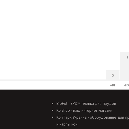
1
0
АВГ
ИЮ
BioFol - EPDM пленка для прудов
Koishop - наш интернет магазин
КоиПарк Украина - оборудование для п
и карпы кои