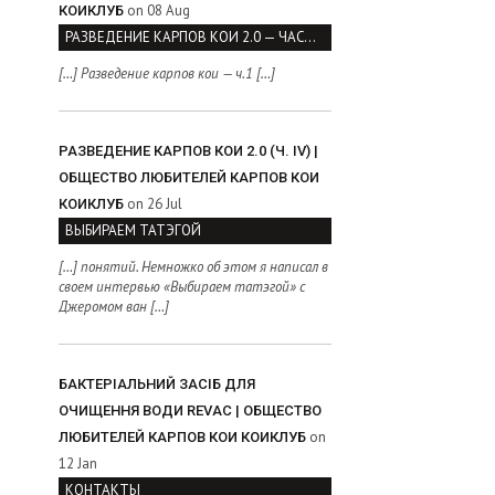
on 08 Aug
КОИКЛУБ
РАЗВЕДЕНИЕ КАРПОВ КОИ 2.0 — ЧАСТЬ I
[…] Разведение карпов кои — ч.1 […]
РАЗВЕДЕНИЕ КАРПОВ КОИ 2.0 (Ч. IV) |
ОБЩЕСТВО ЛЮБИТЕЛЕЙ КАРПОВ КОИ
on 26 Jul
КОИКЛУБ
ВЫБИРАЕМ ТАТЭГОЙ
[…] понятий. Немножко об этом я написал в
своем интервью «Выбираем татэгой» с
Джеромом ван […]
БАКТЕРІАЛЬНИЙ ЗАСІБ ДЛЯ
ОЧИЩЕННЯ ВОДИ REVAC | ОБЩЕСТВО
on
ЛЮБИТЕЛЕЙ КАРПОВ КОИ КОИКЛУБ
12 Jan
КОНТАКТЫ