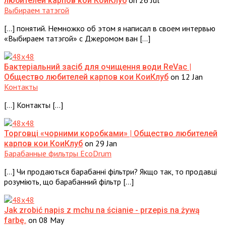
on 26 Jul
любителей карпов кои КоиКлуб
Выбираем татэгой
[…] понятий. Немножко об этом я написал в своем интервью
«Выбираем татэгой» с Джеромом ван […]
Бактеріальний засіб для очищення води ReVac |
on 12 Jan
Общество любителей карпов кои КоиКлуб
Контакты
[…] Контакты […]
Торговці «чорними коробками» | Общество любителей
on 29 Jan
карпов кои КоиКлуб
Барабанные фильтры EcoDrum
[…] Чи продаються барабанні фільтри? Якщо так, то продавці
розуміють, що барабанний фільтр […]
Jak zrobić napis z mchu na ścianie - przepis na żywą
on 08 May
farbę.