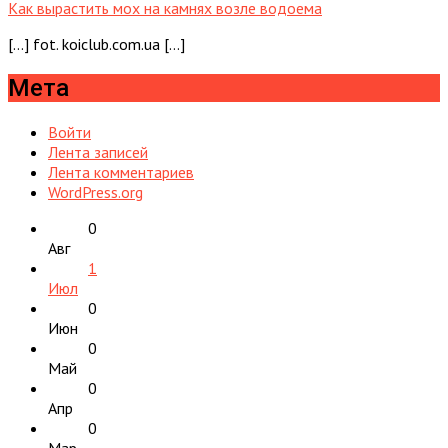
Как вырастить мох на камнях возле водоема
[…] fot. koiclub.com.ua […]
Мета
Войти
Лента записей
Лента комментариев
WordPress.org
0
Авг
1
Июл
0
Июн
0
Май
0
Апр
0
Мар