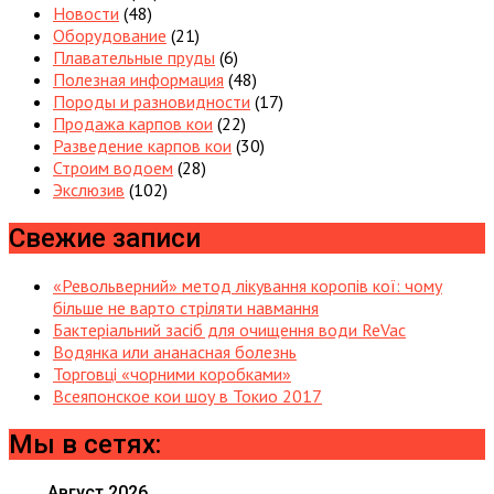
Новости
(48)
Оборудование
(21)
Плавательные пруды
(6)
Полезная информация
(48)
Породы и разновидности
(17)
Продажа карпов кои
(22)
Разведение карпов кои
(30)
Строим водоем
(28)
Экслюзив
(102)
Свежие записи
«Револьверний» метод лікування коропів кої: чому
більше не варто стріляти навмання
Бактеріальний засіб для очищення води ReVac
Водянка или ананасная болезнь
Торговці «чорними коробками»
Всеяпонское кои шоу в Токио 2017
Мы в сетях:
Август 2026