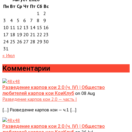
Пн
Вт
Ср
Чт
Пт
Сб
Вс
1
2
3
4
5
6
7
8
9
10
11
12
13
14
15
16
17
18
19
20
21
22
23
24
25
26
27
28
29
30
31
« Июл
Комментарии
Разведение карпов кои 2.0 (ч. IV) | Общество
on 08 Aug
любителей карпов кои КоиКлуб
Разведение карпов кои 2.0 — часть I
[…] Разведение карпов кои — ч.1 […]
Разведение карпов кои 2.0 (ч. IV) | Общество