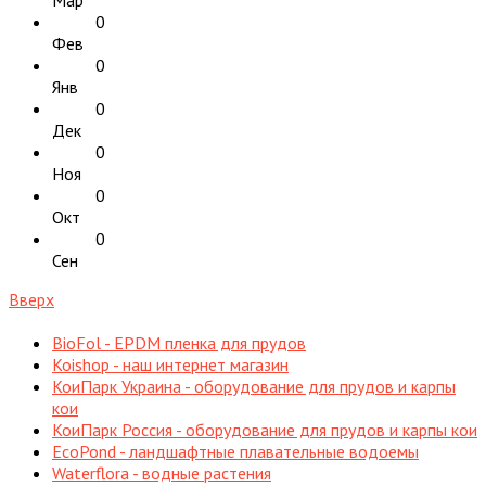
0
Фев
0
Янв
0
Дек
0
Ноя
0
Окт
0
Сен
Вверх
BioFol - EPDM пленка для прудов
Koishop - наш интернет магазин
КоиПарк Украина - оборудование для прудов и карпы
кои
КоиПарк Россия - оборудование для прудов и карпы кои
EcoPond - ландшафтные плавательные водоемы
Waterflora - водные растения