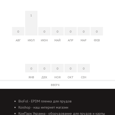
1
0
0
0
0
0
0
АВГ
ИЮЛ
ИЮН
МАЙ
АПР
МАР
ФЕВ
0
0
0
0
0
ЯНВ
ДЕК
НОЯ
ОКТ
СЕН
ВВЕРХ
BioFol - EPDM пленка для прудов
Koishop - наш интернет магазин
КоиПарк Украина - оборудование для прудов и карпы