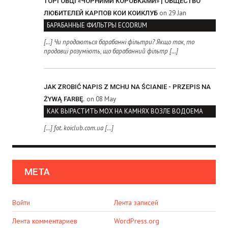
ТОРГОВЦІ «ЧОРНИМИ КОРОБКАМИ» | ОБЩЕСТВО
on 29 Jan
ЛЮБИТЕЛЕЙ КАРПОВ КОИ КОИКЛУБ
БАРАБАННЫЕ ФИЛЬТРЫ ECODRUM
[…] Чи продаються барабанні фільтри? Якщо так, то
продавці розуміють, що барабанний фільтр […]
JAK ZROBIĆ NAPIS Z MCHU NA ŚCIANIE - PRZEPIS NA
on 08 May
ŻYWĄ FARBĘ.
КАК ВЫРАСТИТЬ МОХ НА КАМНЯХ ВОЗЛЕ ВОДОЕМА
[…] fot. koiclub.com.ua […]
МЕТА
Войти
Лента записей
Лента комментариев
WordPress.org