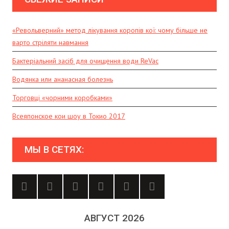
«Револьверний» метод лікування коропів кої: чому більше не
варто стріляти навмання
Бактеріальний засіб для очищення води ReVac
Водянка или ананасная болезнь
Торговці «чорними коробками»
Всеяпонское кои шоу в Токио 2017
МЫ В СЕТЯХ:
АВГУСТ 2026