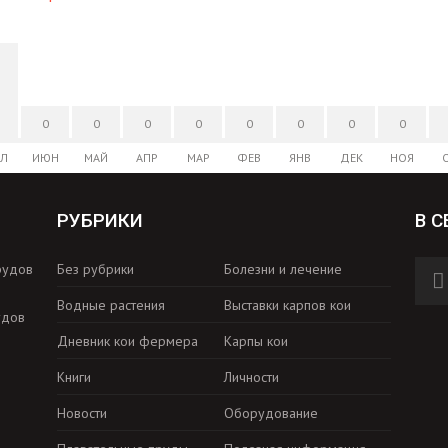
0
0
0
0
0
0
0
0
Л
ИЮН
МАЙ
АПР
МАР
ФЕВ
ЯНВ
ДЕК
НОЯ
РУБРИКИ
В С
рудов
Без рубрики
Болезни и лечение
Водные растения
Выставки карпов кои
удов
Дневник кои фермера
Карпы кои
Книги
Личности
Новости
Оборудование