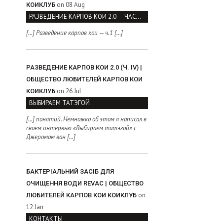
on 08 Aug
КОИКЛУБ
РАЗВЕДЕНИЕ КАРПОВ КОИ 2.0 — ЧАСТЬ I
[…] Разведение карпов кои — ч.1 […]
РАЗВЕДЕНИЕ КАРПОВ КОИ 2.0 (Ч. IV) |
ОБЩЕСТВО ЛЮБИТЕЛЕЙ КАРПОВ КОИ
on 26 Jul
КОИКЛУБ
ВЫБИРАЕМ ТАТЭГОЙ
[…] понятий. Немножко об этом я написал в
своем интервью «Выбираем татэгой» с
Джеромом ван […]
БАКТЕРІАЛЬНИЙ ЗАСІБ ДЛЯ
ОЧИЩЕННЯ ВОДИ REVAC | ОБЩЕСТВО
on
ЛЮБИТЕЛЕЙ КАРПОВ КОИ КОИКЛУБ
12 Jan
КОНТАКТЫ