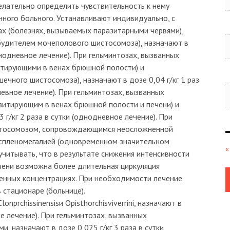
лательно определить чувствительность к нему
ного больного. Устанавливают индивидуально, с
ах (болезнях, вызываемых паразитарными червями),
удителем мочеполового шистосомоза), назначают в
однодневное лечение). При гельминтозах, вызванных
итирующими в венах брюшной полости) и
ечного шистосомоза), назначают в дозе 0,04 г/кг 1 раз
дневное лечение). При гельминтозах, вызванных
зитирующим в венах брюшной полости и печени) и
 г/кг 2 раза в сутки (однодневное лечение). При
истосомозом, сопровождающимся неосложненной
спленомегалией (одновременном значительном
«
 учитывать, что в результате снижения интенсивности
чени возможна более длительная циркуляция
шенных концентрациях. При необходимости лечение
 стационаре (больнице).
nprchissinensisи Opisthorchisviverrini, назначают в
ое лечение). При гельминтозах, вызванных
, назначают в дозе 0,025 г/кг 3 раза в сутки