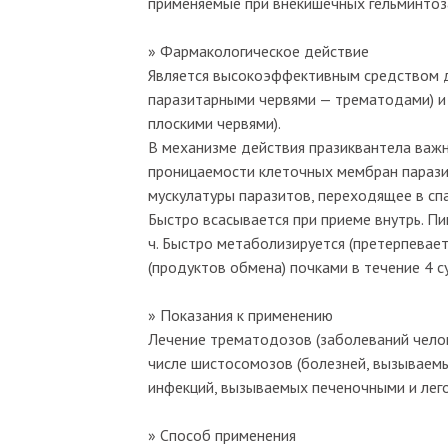
применяемые при внекишечных гельминтоз
» Фармакологическое действие
Является высокоэффективным средством д
паразитарными червями — трематодами) и
плоскими червями).
В механизме действия празиквантела важ
проницаемости клеточных мембран парази
мускулатуры паразитов, переходящее в спа
Быстро всасывается при приеме внутрь. Пи
ч. Быстро метаболизируется (претерпевае
(продуктов обмена) почками в течение 4 с
» Показания к применению
Лечение трематодозов (заболеваний челов
числе шистосомозов (болезней, вызываем
инфекций, вызываемых печеночными и лег
» Способ применения