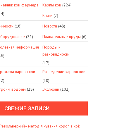
невник кои фермера
Карпы кои
(224)
34)
Книги
(2)
ичности
(18)
Новости
(48)
борудование
(21)
Плавательные пруды
(6)
олезная информация
Породы и
разновидности
48)
(17)
родажа карпов кои
Разведение карпов кои
22)
(30)
троим водоем
(28)
Экслюзив
(102)
СВЕЖИЕ ЗАПИСИ
Револьверний» метод лікування коропів кої: