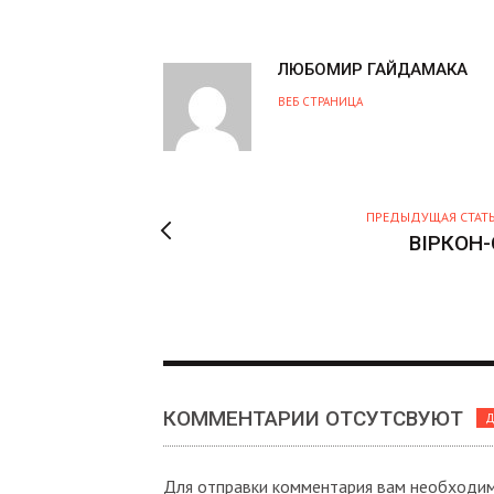
А
ЛЮБОМИР ГАЙДАМАКА
В
ВЕБ СТРАНИЦА
Т
О
Р
ПРЕДЫДУЩАЯ СТАТ
ВІРКОН-
КОММЕНТАРИИ ОТСУТСВУЮТ
Д
Для отправки комментария вам необходи