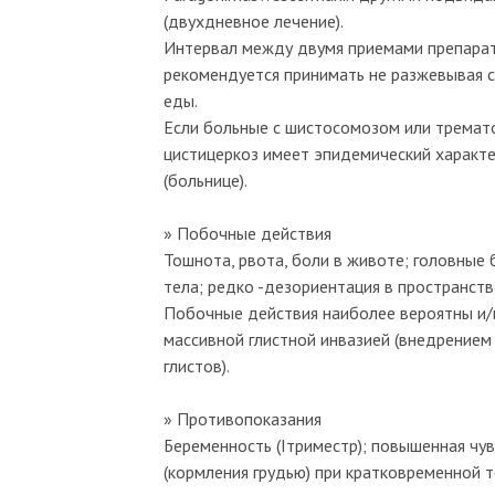
(двухдневное лечение).
Интервал между двумя приемами препарата
рекомендуется принимать не разжевывая с
еды.
Если больные с шистосомозом или тремато
цистицеркоз имеет эпидемический характе
(больнице).
» Побочные действия
Тошнота, рвота, боли в животе; головные
тела; редко -дезориентация в пространств
Побочные действия наиболее вероятны и/и
массивной глистной инвазией (внедрением
глистов).
» Противопоказания
Беременность (Iтриместр); повышенная чув
(кормления грудью) при кратковременной т