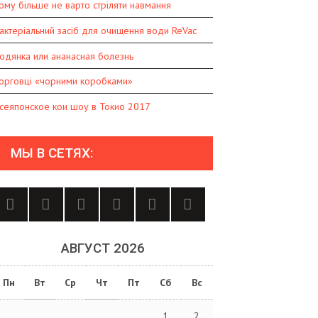
ому більше не варто стріляти навмання
актеріальний засіб для очищення води ReVac
одянка или ананасная болезнь
орговці «чорними коробками»
сеяпонское кои шоу в Токио 2017
МЫ В СЕТЯХ:
АВГУСТ 2026
Пн
Вт
Ср
Чт
Пт
Сб
Вс
1
2