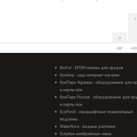
1
0
АВГ
ИЮ
BioFol - EPDM пленка для прудов
Koishop - наш интернет магазин
КоиПарк Украина - оборудование для п
и карпы кои
КоиПарк Россия - оборудование для пр
и карпы кои
EcoPond - ландшафтные плавательные
водоемы
Waterflora - водные растения
Голубая кембрийская глина