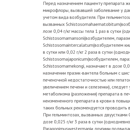
Перед назначением пациенту препарата же
микрофлоры, вызвавшей заболевание у дан
учетом вида возбудителя. При гельминтоз
вызванных Schistosomahaematobitum(возб
лозе 0,04 г/кг массы тела 1 раз в сутки (
Schistosomamansoni(возбудителем, параз
Schistosomaintercalatum(возбудителем киш
в сутки или 0,02 г/кг 2 раза в сутки (одно
Schistosomajaponicum(возбудителем, пара
Schistosomamekongi, назначают в дозе 0,03
назначении празик-вантела больным с ш
печеночной недостаточностью или гепато
увеличением печени и селезенки), следует
метаболизма (разложения) препарата в пе
неизмененного препарата в крови в повы
таких больных рекомендуется проводить в
При гельминтозах, вызванных двуустками Clo
дозе 0,025 г/кг 3 раза в сутки (однодневн
Paragonimuswestermaniи другими подвидами