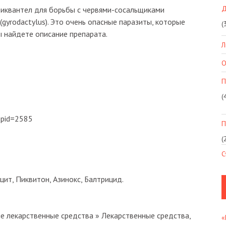
Д
зиквантел для борьбы с червями-сосальщиками
 (gyrodactylus). Это очень опасные паразиты, которые
(
ы найдете описание препарата.
Л
О
П
(
&pid=2585
П
(
С
цит, Пиквитон, Азинокс, Балтрицид.
 лекарственные средства » Лекарственные средства,
«