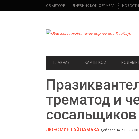
SECONDARY
ОБ АВТОРЕ
ДНЕВНИК КОИ ФЕРМЕРА
НОВОСТИ
NAVIGATION
PRIMARY
ГЛАВНАЯ
КАРПЫ КОИ
ВОДНЫЕ 
NAVIGATION
Празиквантел
трематод и ч
сосальщиков
ЛЮБОМИР ГАЙДАМАКА
добавлено 23.05.2007