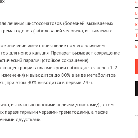
ах
ч
Б
ля лечения шистосоматозов (болезней, вызываемых
В
 трематодозов (заболеваний человека, вызываемых
Т
ное значение имеет повышение под его влиянием
В
тов для ионов кальция. Препарат вызывает сокращение
стический паралич (стойкое сокращение).
к концентрации в плазме крови наблюдается через 1-2
т изменения) и выводится до 80% в виде метаболитов
ут., при этом 90% выводится в первые 24 ч.
ека, вызванных плоскими червями /глистами/), в том
ых паразитарными червями-трематодами), а также
очными двуустками.