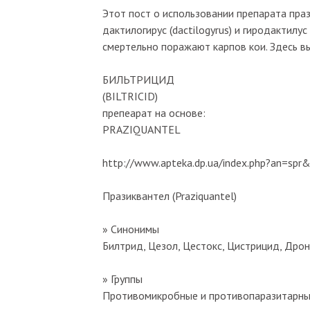
Этот пост о использовании препарата пра
дактилогирус (dactilogyrus) и гиродактилус
смертельно поражают карпов кои. Здесь в
БИЛЬТРИЦИД
(BILTRICID)
препеарат на основе:
PRAZIQUANTEL
http://www.apteka.dp.ua/index.php?an=spr
Празиквантел (Praziquantel)
» Синонимы
Билтрид, Цезол, Цестокс, Цистрицид, Дрон
» Группы
Противомикробные и противопаразитарные