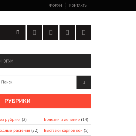
ФОРУМ
КОНТАКТЫ
ФОРУМ
РУБРИКИ
ез рубрики
(2)
Болезни и лечение
(14)
одные растения
(22)
Выставки карпов кои
(5)