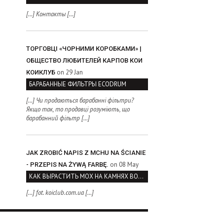
[…] Контакты […]
ТОРГОВЦІ «ЧОРНИМИ КОРОБКАМИ» |
ОБЩЕСТВО ЛЮБИТЕЛЕЙ КАРПОВ КОИ
on 29 Jan
КОИКЛУБ
БАРАБАННЫЕ ФИЛЬТРЫ ECODRUM
[…] Чи продаються барабанні фільтри?
Якщо так, то продавці розуміють, що
барабанний фільтр […]
JAK ZROBIĆ NAPIS Z MCHU NA ŚCIANIE
on 08 May
- PRZEPIS NA ŻYWĄ FARBĘ.
КАК ВЫРАСТИТЬ МОХ НА КАМНЯХ ВОЗЛЕ ВОДОЕМА
[…] fot. koiclub.com.ua […]