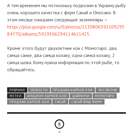
А тем временем мы потихоньку подвозим в Украину рыбу
очень хорошего качества с ферм Сакай и Омосако. В
этом месяце ожидаем следующие экземпляры —
https://plus.google.com/u/0/photos/1130806592109295
84770/albums/5929506294114611425
.
Кроме этого будут двухлетние кои с Момотаро: два
самца санке, два самца кохаку, одна самка кохаку, 2
самца шова. Кому нужна информация по этой рыбе, то
обращайтесь.
РУБРИКИ
НОВОСТИ
ПРОДАЖА КАРПОВ КОИ
ЭКСЛЮЗИВ
МЕТКИ
АУКЦИОН КАРПОВ КОИ
ДАЙНИЧИ
МОМОТАРО
ПРОДАЖА КАРПОВ КОИ
САКАЙ
САКАЙ ФИШ ФИРМ
0