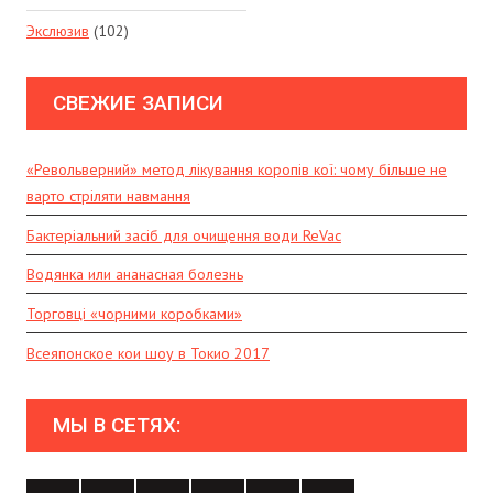
Экслюзив
(102)
СВЕЖИЕ ЗАПИСИ
«Револьверний» метод лікування коропів кої: чому більше не
варто стріляти навмання
Бактеріальний засіб для очищення води ReVac
Водянка или ананасная болезнь
Торговці «чорними коробками»
Всеяпонское кои шоу в Токио 2017
МЫ В СЕТЯХ: