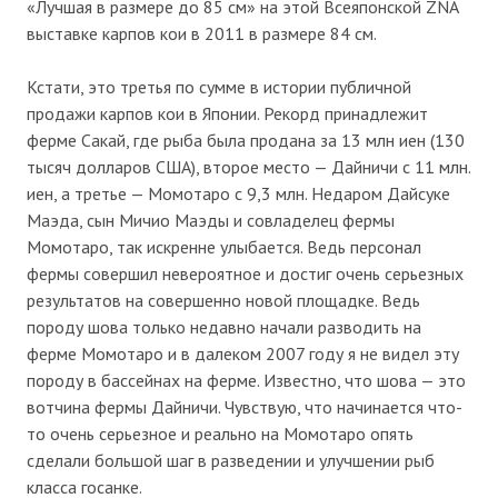
«Лучшая в размере до 85 см» на этой Всеяпонской ZNA
выставке карпов кои в 2011 в размере 84 см.
Кстати, это третья по сумме в истории публичной
продажи карпов кои в Японии. Рекорд принадлежит
ферме Сакай, где рыба была продана за 13 млн иен (130
тысяч долларов США), второе место — Дайничи с 11 млн.
иен, а третье — Момотаро с 9,3 млн. Недаром Дайсуке
Маэда, сын Мичио Маэды и совладелец фермы
Момотаро, так искренне улыбается. Ведь персонал
фермы совершил невероятное и достиг очень серьезных
результатов на совершенно новой площадке. Ведь
породу шова только недавно начали разводить на
ферме Момотаро и в далеком 2007 году я не видел эту
породу в бассейнах на ферме. Известно, что шова — это
вотчина фермы Дайничи. Чувствую, что начинается что-
то очень серьезное и реально на Момотаро опять
сделали большой шаг в разведении и улучшении рыб
класса госанке.