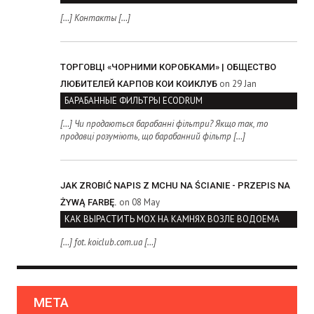
[…] Контакты […]
ТОРГОВЦІ «ЧОРНИМИ КОРОБКАМИ» | ОБЩЕСТВО
on 29 Jan
ЛЮБИТЕЛЕЙ КАРПОВ КОИ КОИКЛУБ
БАРАБАННЫЕ ФИЛЬТРЫ ECODRUM
[…] Чи продаються барабанні фільтри? Якщо так, то
продавці розуміють, що барабанний фільтр […]
JAK ZROBIĆ NAPIS Z MCHU NA ŚCIANIE - PRZEPIS NA
on 08 May
ŻYWĄ FARBĘ.
КАК ВЫРАСТИТЬ МОХ НА КАМНЯХ ВОЗЛЕ ВОДОЕМА
[…] fot. koiclub.com.ua […]
МЕТА