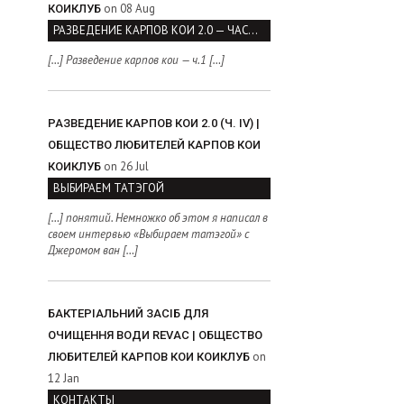
on 08 Aug
КОИКЛУБ
РАЗВЕДЕНИЕ КАРПОВ КОИ 2.0 — ЧАСТЬ I
[…] Разведение карпов кои — ч.1 […]
РАЗВЕДЕНИЕ КАРПОВ КОИ 2.0 (Ч. IV) |
ОБЩЕСТВО ЛЮБИТЕЛЕЙ КАРПОВ КОИ
on 26 Jul
КОИКЛУБ
ВЫБИРАЕМ ТАТЭГОЙ
[…] понятий. Немножко об этом я написал в
своем интервью «Выбираем татэгой» с
Джеромом ван […]
БАКТЕРІАЛЬНИЙ ЗАСІБ ДЛЯ
ОЧИЩЕННЯ ВОДИ REVAC | ОБЩЕСТВО
on
ЛЮБИТЕЛЕЙ КАРПОВ КОИ КОИКЛУБ
12 Jan
КОНТАКТЫ