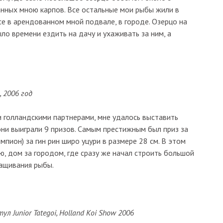
анных мною карпов. Все остальные мои рыбы жили в
се в арендованном мной подвале, в городе. Озерцо на
ыло времени ездить на дачу и ухаживать за ним, а
, 2006 год
 голландскими партнерами, мне удалось выставить
 они выиграли 9 призов. Самым престижным был приз за
емпион) за гин рин широ уцури в размере 28 см. В этом
ю, дом за городом, где сразу же начал строить большой
ращивания рыбы.
тул Junior Tategoi, Holland Koi Show 2006