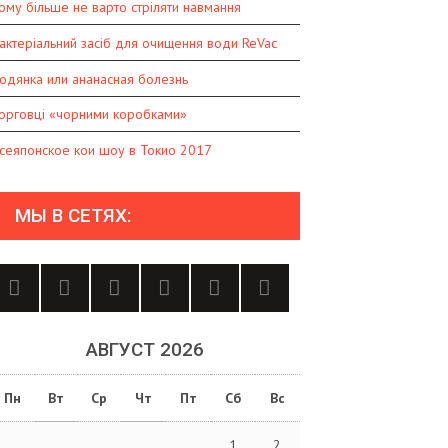
ому більше не варто стріляти навмання
актеріальний засіб для очищення води ReVac
одянка или ананасная болезнь
орговці «чорними коробками»
сеяпонское кои шоу в Токио 2017
МЫ В СЕТЯХ:
АВГУСТ 2026
Пн
Вт
Ср
Чт
Пт
Сб
Вс
1
2