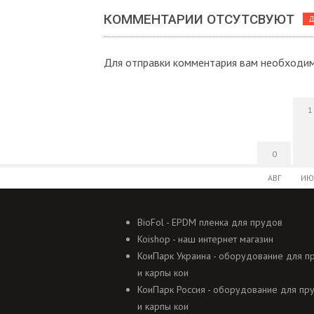
КОММЕНТАРИИ ОТСУТСВУЮТ
Д
Для отправки комментария вам необходи
1
0
АВГ
ИЮ
BioFol - EPDM пленка для прудов
Koishop - наш интернет магазин
КоиПарк Украина - оборудование для п
и карпы кои
КоиПарк Россия - оборудование для пр
и карпы кои