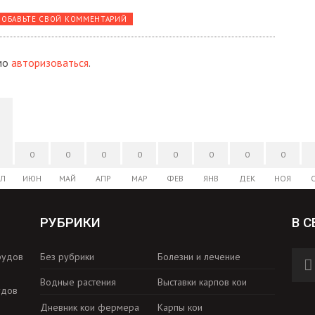
ОБАВЬТЕ СВОЙ КОММЕНТАРИЙ
мо
авторизоваться
.
0
0
0
0
0
0
0
0
Л
ИЮН
МАЙ
АПР
МАР
ФЕВ
ЯНВ
ДЕК
НОЯ
РУБРИКИ
В С
рудов
Без рубрики
Болезни и лечение
Водные растения
Выставки карпов кои
удов
Дневник кои фермера
Карпы кои