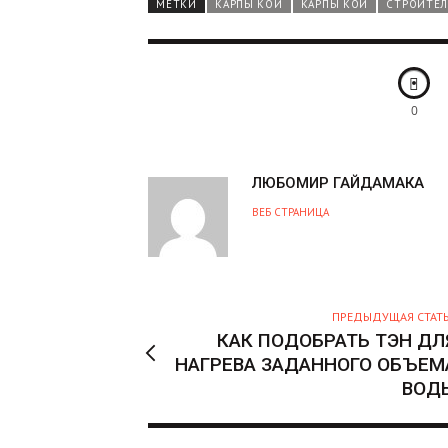
МЕТКИ
КАРПЫ КОИ
КАРПЫ КОИ
СТРОИТЕЛ
0
А
ЛЮБОМИР ГАЙДАМАКА
В
ВЕБ СТРАНИЦА
Т
О
Р
ПРЕДЫДУЩАЯ СТАТ
КАК ПОДОБРАТЬ ТЭН ДЛ
НАГРЕВА ЗАДАННОГО ОБЪЕМ
ВОД