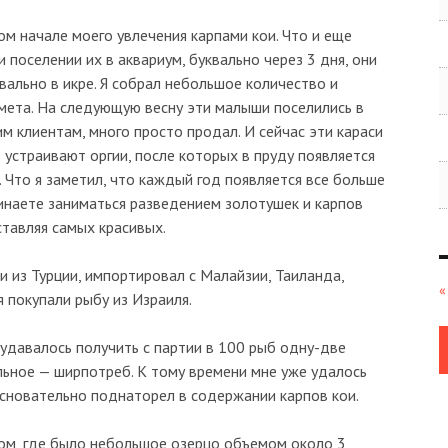
м начале моего увлечения карпами кои. Что и еще
 поселении их в аквариум, буквально через 3 дня, они
квально в икре. Я собрал небольшое количество и
мета. На следующую весну эти малыши поселились в
им клиентам, много просто продал. И сейчас эти караси
устраивают оргии, после которых в пруду появляется
 Что я заметил, что каждый год появляется все больше
чинаете заниматься разведением золотушек и карпов
ставляя самых красивых.
и из Турции, импортировал с Малайзии, Таиланда,
«
я покупали рыбу из Израиля.
 удавалось получить с партии в 100 рыб одну-две
льное — ширпотреб. К тому времени мне уже удалось
основательно поднаторел в содержании карпов кои.
дом, где было небольшое озерцо объемом около 3