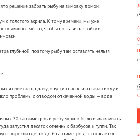
Д
нято решение забрать рыбу на зимовку домой.
(
м с толстого акрила. К тому времени, мы уже
Л
ас появилось место, чтобы поставить стойку и
зимовки.
О
П
етра глубиной, поэтому рыбу там оставлять нельзя
(
ше…
П
(
ых я приехал на дачу, опустил насос и откачал воду из
С
озникло проблемы с отводом откачанной воды — вода
личных 20 сантиметров и рыбу можно было вылавливать
туда запустил десяток огненных барбусов и гуппи. Так
усы выросли где-то до 6 сантиметров, это касается
«