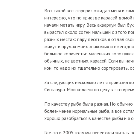
Вот такой вот сюрприз ожидал меня в само
интересно, что по приезде карасей домой и
начали метать икру. Весь аквариум был бу
вырастил около сотни малышей с этого по
разных местах: пару десятков я отдал сво
живут в прудах моих знакомых и ежегодно 
большое количество маленьких золотушек.
обычных, не цветных, карасей. Если вы на
кои, то надо их тщательно сортировать, о
За следующих несколько лет я привозил ко
Сингапура. Мои коллеги по цеху в это врем
По качеству рыба была разная. Но обычно
более-менее нормальные рыба, а все оста
хорошо разобраться в качестве рыбы и я 
Где-то в 2005 году мы переехали жить в 