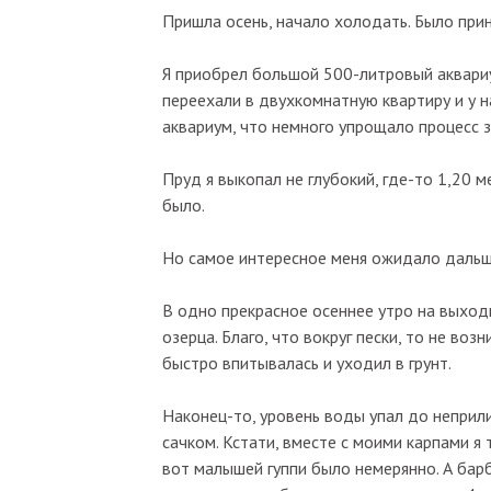
Пришла осень, начало холодать. Было при
Я приобрел большой 500-литровый аквариу
переехали в двухкомнатную квартиру и у н
аквариум, что немного упрощало процесс 
Пруд я выкопал не глубокий, где-то 1,20 м
было.
Но самое интересное меня ожидало даль
В одно прекрасное осеннее утро на выходн
озерца. Благо, что вокруг пески, то не в
быстро впитывалась и уходил в грунт.
Наконец-то, уровень воды упал до непри
сачком. Кстати, вместе с моими карпами я 
вот малышей гуппи было немерянно. А барб