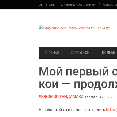
SECONDARY
ОБ АВТОРЕ
ДНЕВНИК КОИ ФЕРМЕРА
НОВОСТИ
NAVIGATION
PRIMARY
ГЛАВНАЯ
КАРПЫ КОИ
ВОДНЫЕ 
NAVIGATION
Мой первый о
кои — продо
ЛЮБОМИР ГАЙДАМАКА
добавлено 28.12.2007
Начало этой саги надо читать здесь
http:/