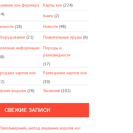
невник кои фермера
Карпы кои
(224)
34)
Книги
(2)
ичности
(18)
Новости
(48)
борудование
(21)
Плавательные пруды
(6)
олезная информация
Породы и
разновидности
48)
(17)
родажа карпов кои
Разведение карпов кои
22)
(30)
троим водоем
(28)
Экслюзив
(102)
СВЕЖИЕ ЗАПИСИ
Револьверний» метод лікування коропів кої: