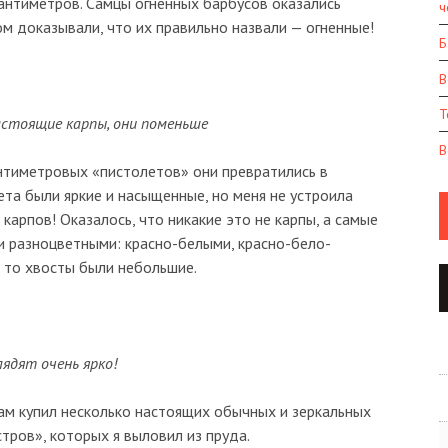
сантиметров. Самцы огненных барбусов оказались
ч
м доказывали, что их правильно назвали — огненные!
Б
В
Т
настоящие карпы, они поменьше
В
нтиметровых «пистолетов» они превратились в
та были яркие и насыщенные, но меня не устроила
карпов! Оказалось, что никакие это не карпы, а самые
ли разноцветными: красно-белыми, красно-бело-
, то хвосты были небольшие.
ядят очень ярко!
там купил несколько настоящих обычных и зеркальных
тров», которых я выловил из пруда.