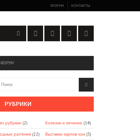
ФОРУМ
КОНТАКТЫ
ФОРУМ
РУБРИКИ
ез рубрики
(2)
Болезни и лечение
(14)
одные растения
(22)
Выставки карпов кои
(5)