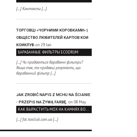
[…] Контакты […]
ТОРГОВЦІ «ЧОРНИМИ КОРОБКАМИ» |
ОБЩЕСТВО ЛЮБИТЕЛЕЙ КАРПОВ КОИ
on 29 Jan
КОИКЛУБ
БАРАБАННЫЕ ФИЛЬТРЫ ECODRUM
[…] Чи продаються барабанні фільтри?
Якщо так, то продавці розуміють, що
барабанний фільтр […]
JAK ZROBIĆ NAPIS Z MCHU NA ŚCIANIE
on 08 May
- PRZEPIS NA ŻYWĄ FARBĘ.
КАК ВЫРАСТИТЬ МОХ НА КАМНЯХ ВОЗЛЕ ВОДОЕМА
[…] fot. koiclub.com.ua […]