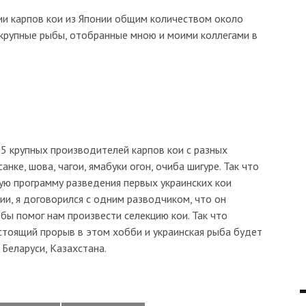
ии карпов кои из Японии общим количеством около
 крупные рыбы, отобранные мною и моими коллегами в
15 крупных производителей карпов кои с разных
анке, шова, чагои, ямабуки огон, очиба шигуре. Так что
ую программу разведения первых украинских кои
нии, я договорился с одним разводчиком, что он
бы помог нам произвести селекцию кои. Так что
стоящий прорыв в этом хобби и украинская рыба будет
Беларуси, Казахстана.