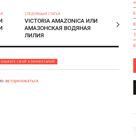
ч
Б
ЬЯ
СЛЕДУЮЩАЯ СТАТЬЯ
И
VICTORIA AMAZONICA ИЛИ
В
И
АМАЗОНСКАЯ ВОДЯНАЯ
ЛИЛИЯ
Т
В
ОБАВЬТЕ СВОЙ КОММЕНТАРИЙ
мо
авторизоваться
.