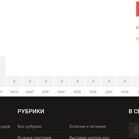
В
Л
0
0
0
0
0
0
0
0
Л
ИЮН
МАЙ
АПР
МАР
ФЕВ
ЯНВ
ДЕК
НОЯ
РУБРИКИ
В С
рудов
Без рубрики
Болезни и лечение
Водные растения
Выставки карпов кои