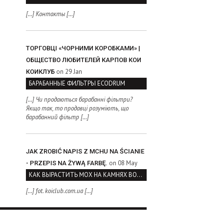
[…] Контакты […]
ТОРГОВЦІ «ЧОРНИМИ КОРОБКАМИ» |
ОБЩЕСТВО ЛЮБИТЕЛЕЙ КАРПОВ КОИ
on 29 Jan
КОИКЛУБ
БАРАБАННЫЕ ФИЛЬТРЫ ECODRUM
[…] Чи продаються барабанні фільтри?
Якщо так, то продавці розуміють, що
барабанний фільтр […]
JAK ZROBIĆ NAPIS Z MCHU NA ŚCIANIE
on 08 May
- PRZEPIS NA ŻYWĄ FARBĘ.
КАК ВЫРАСТИТЬ МОХ НА КАМНЯХ ВОЗЛЕ ВОДОЕМА
[…] fot. koiclub.com.ua […]