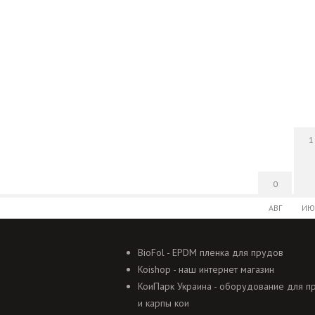
1
0
АВГ
ИЮ
BioFol - EPDM пленка для прудов
Koishop - наш интернет магазин
КоиПарк Украина - оборудование для п
и карпы кои