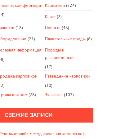
невник кои фермера
Карпы кои
(224)
34)
Книги
(2)
ичности
(18)
Новости
(48)
борудование
(21)
Плавательные пруды
(6)
олезная информация
Породы и
разновидности
48)
(17)
родажа карпов кои
Разведение карпов кои
22)
(30)
троим водоем
(28)
Экслюзив
(102)
СВЕЖИЕ ЗАПИСИ
Револьверний» метод лікування коропів кої: