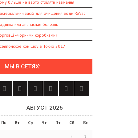
ому більше не варто стріляти навмання
актеріальний засіб для очищення води ReVac
одянка или ананасная болезнь
орговці «чорними коробками»
сеяпонское кои шоу в Токио 2017
МЫ В СЕТЯХ:
АВГУСТ 2026
Пн
Вт
Ср
Чт
Пт
Сб
Вс
1
2