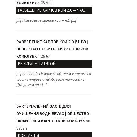
on 08 Aug
КОИКЛУБ
РАЗВЕДЕНИЕ КАРПОВ КОИ 2.0 — ЧАСТЬ I
[…] Разведение карпов кои — ч.1 […]
РАЗВЕДЕНИЕ КАРПОВ КОИ 2.0 (Ч. IV) |
ОБЩЕСТВО ЛЮБИТЕЛЕЙ КАРПОВ КОИ
on 26 Jul
КОИКЛУБ
ВЫБИРАЕМ ТАТЭГОЙ
[…] понятий. Немножко об этом я написал в
своем интервью «Выбираем татэгой» с
Джеромом ван […]
БАКТЕРІАЛЬНИЙ ЗАСІБ ДЛЯ
ОЧИЩЕННЯ ВОДИ REVAC | ОБЩЕСТВО
on
ЛЮБИТЕЛЕЙ КАРПОВ КОИ КОИКЛУБ
12 Jan
КОНТАКТЫ