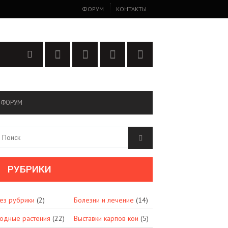
ФОРУМ
КОНТАКТЫ
ФОРУМ
РУБРИКИ
ез рубрики
(2)
Болезни и лечение
(14)
одные растения
(22)
Выставки карпов кои
(5)