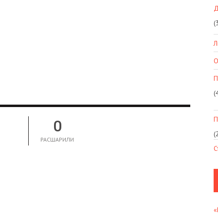
Д
(
Л
О
П
(
П
0
(
РАСШАРИЛИ
С
«