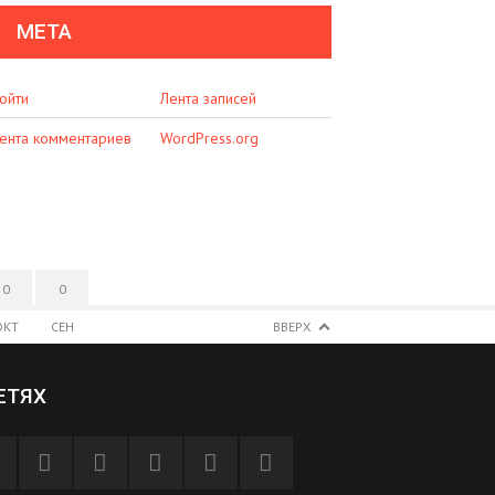
МЕТА
ойти
Лента записей
ента комментариев
WordPress.org
0
0
ОКТ
СЕН
ВВЕРХ
ЕТЯХ