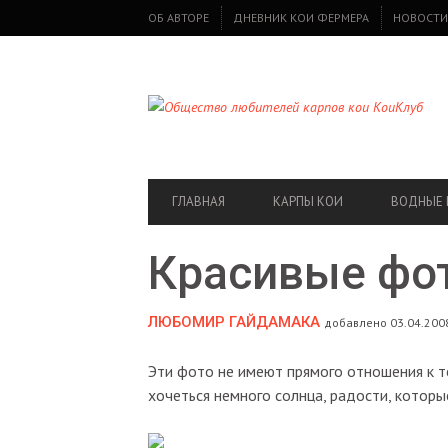
SECONDARY
ОБ АВТОРЕ
ДНЕВНИК КОИ ФЕРМЕРА
НОВОСТИ
NAVIGATION
PRIMARY
ГЛАВНАЯ
КАРПЫ КОИ
ВОДНЫЕ 
NAVIGATION
Красивые фот
ЛЮБОМИР ГАЙДАМАКА
добавлено 03.04.2008
Эти фото не имеют прямого отношения к т
хочеться немного солнца, радости, котор