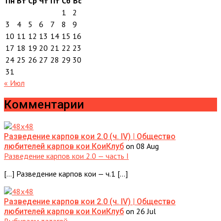
Пн
Вт
Ср
Чт
Пт
Сб
Вс
1
2
3
4
5
6
7
8
9
10
11
12
13
14
15
16
17
18
19
20
21
22
23
24
25
26
27
28
29
30
31
« Июл
Комментарии
Разведение карпов кои 2.0 (ч. IV) | Общество
on 08 Aug
любителей карпов кои КоиКлуб
Разведение карпов кои 2.0 — часть I
[…] Разведение карпов кои — ч.1 […]
Разведение карпов кои 2.0 (ч. IV) | Общество
on 26 Jul
любителей карпов кои КоиКлуб