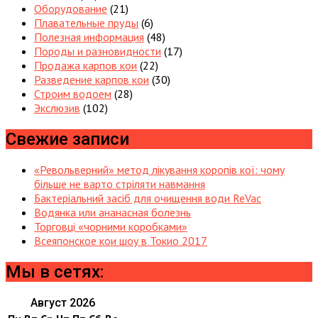
Оборудование
(21)
Плавательные пруды
(6)
Полезная информация
(48)
Породы и разновидности
(17)
Продажа карпов кои
(22)
Разведение карпов кои
(30)
Строим водоем
(28)
Экслюзив
(102)
Свежие записи
«Револьверний» метод лікування коропів кої: чому
більше не варто стріляти навмання
Бактеріальний засіб для очищення води ReVac
Водянка или ананасная болезнь
Торговці «чорними коробками»
Всеяпонское кои шоу в Токио 2017
Мы в сетях:
Август 2026