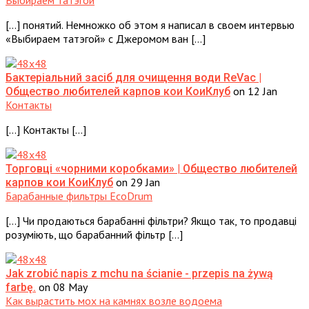
Выбираем татэгой
[…] понятий. Немножко об этом я написал в своем интервью
«Выбираем татэгой» с Джеромом ван […]
Бактеріальний засіб для очищення води ReVac |
on 12 Jan
Общество любителей карпов кои КоиКлуб
Контакты
[…] Контакты […]
Торговці «чорними коробками» | Общество любителей
on 29 Jan
карпов кои КоиКлуб
Барабанные фильтры EcoDrum
[…] Чи продаються барабанні фільтри? Якщо так, то продавці
розуміють, що барабанний фільтр […]
Jak zrobić napis z mchu na ścianie - przepis na żywą
on 08 May
farbę.
Как вырастить мох на камнях возле водоема