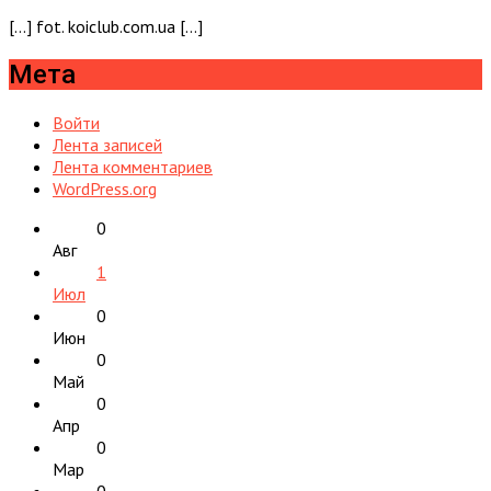
[…] fot. koiclub.com.ua […]
Мета
Войти
Лента записей
Лента комментариев
WordPress.org
0
Авг
1
Июл
0
Июн
0
Май
0
Апр
0
Мар
0