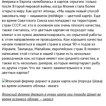
Америка и Европа «влюбилась» в карпов серьезно только
после Второй мировой войны, когда Япония стала более
открыта миру. Как шутят японцы, «Мы нашли новый способ
завоевать мир — нишикигои (nishikigoi — цветной карп)». Еще
во время Советского Союза кои попадают на территорию
стран СССР, но это в основном кои очень плохого качества,
также считалось, что цветным карпам не подходят наш
климат и их нужно акклиматизировать, но серьезной работы
в этом направлении не проводилось. Кои хорошего качества
начали появляться в нашей стране в конце 90-х годов из
Израиля, Таиланда, Малайзии, европейских стран. В момент
написания этой статьи в нашей стране есть несколько
разводчиков кои, которые имеют кои среднего качества, а
также есть несколько дилеров, которые импортируют рыбу
из других стран. Что же такого занимательного в этих
цветных карпах?
Японский фермер держит в руках карпа кои (порода Шова) во
время осеннего облова — икеагэ