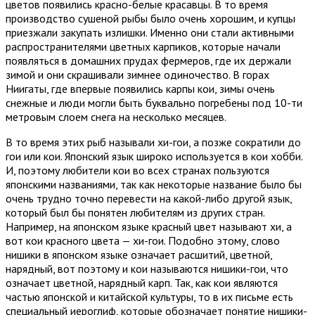
цветов появились красно-белые красавцы. В то время
производство сушеной рыбы было очень хорошим, и купцы
приезжали закупать излишки. Именно они стали активными
распространителями цветных карпиков, которые начали
появляться в домашних прудах фермеров, где их держали
зимой и они скрашивали зимнее одиночество. В горах
Ниигаты, где впервые появились карпы кои, зимы очень
снежные и люди могли быть буквально погребены под 10-ти
метровым слоем снега на несколько месяцев.
В то время этих рыб называли хи-гои, а позже сократили до
гои или кои. Японский язык широко используется в кои хобби.
И, поэтому любители кои во всех странах пользуются
японскими названиями, так как некоторые название было бы
очень трудно точно перевести на какой-либо другой язык,
который был бы понятен любителям из других стран.
Например, на японском языке красный цвет называют хи, а
вот кои красного цвета — хи-гои. Подобно этому, слово
нишики в японском языке означает расшитий, цветной,
нарядный, вот поэтому и кои называются нишики-гои, что
означает цветной, нарядный карп. Так, как кои являются
частью японской и китайской культуры, то в их письме есть
специальный иероглиф, которые обозначает понятие нишики-