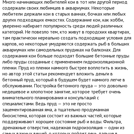
Много начинающих любителей кои в тот или другой период
содержали своих любимцев в аквариумах. Некоторые
любители держали кои в старых ваннах, бочках или любых
других подходящих емкостях. Содержание кои, как хобби,
уверенно набирает популярность среди людей различных
категорий. Не повезло тем, кто живут в городских квартирах,
там практически нереально создать подходящие условия для
карпов, но некоторые умудряются содержать рыб в больших
аквариумах или самодельных прудиках на балконах. Для
содержания кои больше подходят большие бетонные пруды
либо пруды созданные с применением гидроизоляционной
пленки. Пруд из пленки намного быстрее воплотить в жизнь,
но автор этой статьи рекомендует вложить деньги в
бетонный пруд, который в будущем будет намного легче в
обслуживании. Постройка бетонного пруда — это довольно
недешевое и хлопотное занятие, которое требует очень
внимательного планирования и консультаций с
специалистами. Ведь пруд — это не просто
зацементированная яма, а тщательно продуманная
биосистема, которая состоит из важных частей, которые
поддерживают хорошее состояние рыб и воды. Фильтра,
дренажные отверстия, надежная гидроизоляция — одни из
самых важных вещей, о которых пойдет речь дальше в