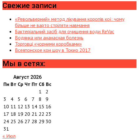
Свежие записи
«Револьверний» метод лікування коропів кої: чому
більше не варто стріляти навмання
Бактеріальний засіб для очищення води ReVac
Водянка или ананасная болезнь
Торговці «чорними коробками»
Всеяпонское кои шоу в Токио 2017
Мы в сетях:
Август 2026
Пн
Вт
Ср
Чт
Пт
Сб
Вс
1
2
3
4
5
6
7
8
9
10
11
12
13
14
15
16
17
18
19
20
21
22
23
24
25
26
27
28
29
30
31
« Июл