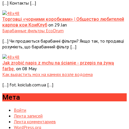
[…] Контакты […]
Торговці «чорними коробками» | Общество любителей
on 29 Jan
карпов кои КоиКлуб
Барабанные фильтры EcoDrum
[…] Чи продаються барабанні фільтри? Якщо так, то продавці
розуміють, що барабанний фільтр […]
Jak zrobić napis z mchu na ścianie - przepis na żywą
on 08 May
farbę.
Как вырастить мох на камнях возле водоема
[…] fot. koiclub.com.ua […]
Мета
Войти
Лента записей
Лента комментариев
WordPress.org