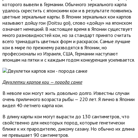
которого вывели в Германии. Обычного зеркального карпа
удалось скрестить с японскими кои и в результате появились
цветные зеркальные карпы. В Японии зеркальных кои карпов
называют дойцу гои (Doitsu goi), слово «дойцу» на японском
означает немецкий. В настоящее время в Японии существует
много разновидностей кои, но за стандарт принято считать
всего тринадцять цветных форм и раскрасок. Самые лучшие
кои в мире по прежнему разводятся в Японии, но
профессионалы из Израиля, США, Германии наступают
японцам на пятки и с каждым годом конкуренция усиливается.
Двухлетки карпов кои — порода санке
В неволе кои могут жить довольно долго. Известны случаи
очень приличного возраста рыбы — 220 лет. Я лично в Японии
видел 40-летнего карпа кои.
В длину карпы кои могут вырасти до 130 сантиметров, что
свойственно для некоторых пород, которые генетически
ближе к их прародителю, дикому сазану. Но обычно их длина
не превышает 90 сантиметров.