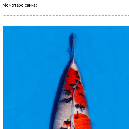
Момотаро санке: