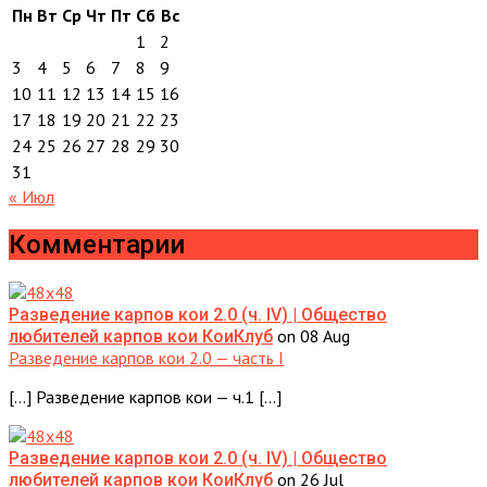
Пн
Вт
Ср
Чт
Пт
Сб
Вс
1
2
3
4
5
6
7
8
9
10
11
12
13
14
15
16
17
18
19
20
21
22
23
24
25
26
27
28
29
30
31
« Июл
Комментарии
Разведение карпов кои 2.0 (ч. IV) | Общество
on 08 Aug
любителей карпов кои КоиКлуб
Разведение карпов кои 2.0 — часть I
[…] Разведение карпов кои — ч.1 […]
Разведение карпов кои 2.0 (ч. IV) | Общество
on 26 Jul
любителей карпов кои КоиКлуб