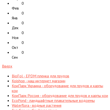
0
Фев
0
Янв
0
Дек
0
Ноя
0
Окт
0
Сен
Вверх
BioFol - EPDM пленка для прудов
Koishop - наш интернет магазин
КоиПарк Украина - оборудование для прудов и карпы
кои
КоиПарк Россия - оборудование для прудов и карпы кои
EcoPond - ландшафтные плавательные водоемы
Waterflora - водные растения