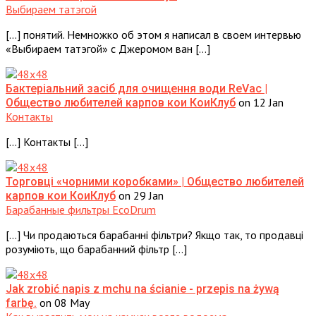
Выбираем татэгой
[…] понятий. Немножко об этом я написал в своем интервью
«Выбираем татэгой» с Джеромом ван […]
Бактеріальний засіб для очищення води ReVac |
on 12 Jan
Общество любителей карпов кои КоиКлуб
Контакты
[…] Контакты […]
Торговці «чорними коробками» | Общество любителей
on 29 Jan
карпов кои КоиКлуб
Барабанные фильтры EcoDrum
[…] Чи продаються барабанні фільтри? Якщо так, то продавці
розуміють, що барабанний фільтр […]
Jak zrobić napis z mchu na ścianie - przepis na żywą
on 08 May
farbę.