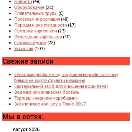
Новости
(48)
Оборудование
(21)
Плавательные пруды
(6)
Полезная информация
(48)
Породы и разновидности
(17)
Продажа карпов кои
(22)
Разведение карпов кои
(30)
Строим водоем
(28)
Экслюзив
(102)
Свежие записи
«Револьверний» метод лікування коропів кої: чому
більше не варто стріляти навмання
Бактеріальний засіб для очищення води ReVac
Водянка или ананасная болезнь
Торговці «чорними коробками»
Всеяпонское кои шоу в Токио 2017
Мы в сетях:
Август 2026