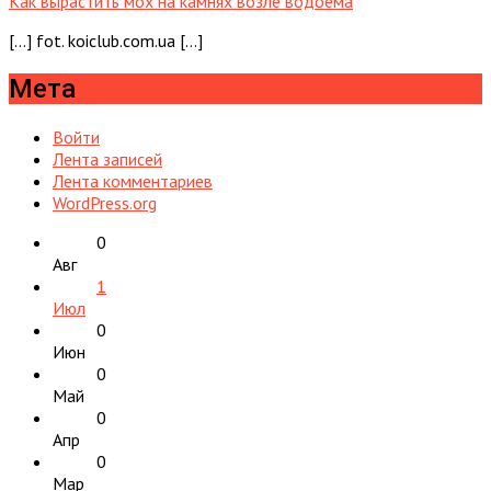
Как вырастить мох на камнях возле водоема
[…] fot. koiclub.com.ua […]
Мета
Войти
Лента записей
Лента комментариев
WordPress.org
0
Авг
1
Июл
0
Июн
0
Май
0
Апр
0
Мар