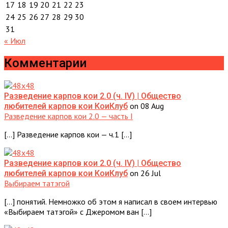
17
18
19
20
21
22
23
24
25
26
27
28
29
30
31
« Июл
Комментарии
Разведение карпов кои 2.0 (ч. IV) | Общество
on 08 Aug
любителей карпов кои КоиКлуб
Разведение карпов кои 2.0 — часть I
[…] Разведение карпов кои — ч.1 […]
Разведение карпов кои 2.0 (ч. IV) | Общество
on 26 Jul
любителей карпов кои КоиКлуб
Выбираем татэгой
[…] понятий. Немножко об этом я написал в своем интервью
«Выбираем татэгой» с Джеромом ван […]