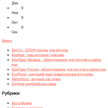
Дек
0
Ноя
0
Окт
0
Сен
Вверх
BioFol - EPDM пленка для прудов
Koishop - наш интернет магазин
КоиПарк Украина - оборудование для прудов и карпы
кои
КоиПарк Россия - оборудование для прудов и карпы кои
EcoPond - ландшафтные плавательные водоемы
Waterflora - водные растения
Голубая кембрийская глина
Рубрики
Без рубрики
Болезни и лечение