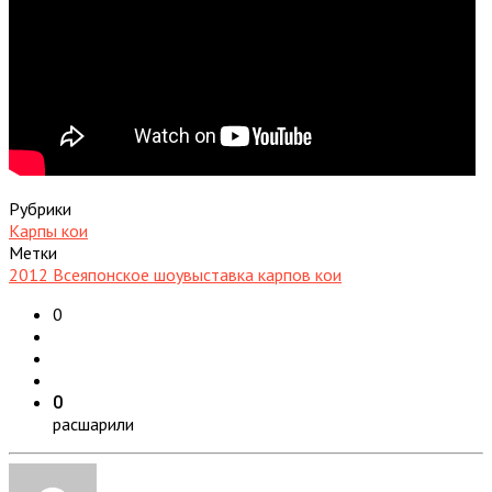
Рубрики
Карпы кои
Метки
2012 Всеяпонское шоу
выставка карпов кои
0
0
расшарили