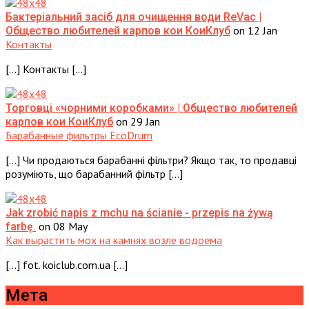
Бактеріальний засіб для очищення води ReVac |
on 12 Jan
Общество любителей карпов кои КоиКлуб
Контакты
[…] Контакты […]
Торговці «чорними коробками» | Общество любителей
on 29 Jan
карпов кои КоиКлуб
Барабанные фильтры EcoDrum
[…] Чи продаються барабанні фільтри? Якщо так, то продавці
розуміють, що барабанний фільтр […]
Jak zrobić napis z mchu na ścianie - przepis na żywą
on 08 May
farbę.
Как вырастить мох на камнях возле водоема
[…] fot. koiclub.com.ua […]
Мета