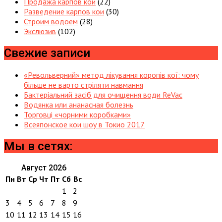
Продажа карпов кои
(22)
Разведение карпов кои
(30)
Строим водоем
(28)
Экслюзив
(102)
Свежие записи
«Револьверний» метод лікування коропів кої: чому
більше не варто стріляти навмання
Бактеріальний засіб для очищення води ReVac
Водянка или ананасная болезнь
Торговці «чорними коробками»
Всеяпонское кои шоу в Токио 2017
Мы в сетях:
Август 2026
Пн
Вт
Ср
Чт
Пт
Сб
Вс
1
2
3
4
5
6
7
8
9
10
11
12
13
14
15
16