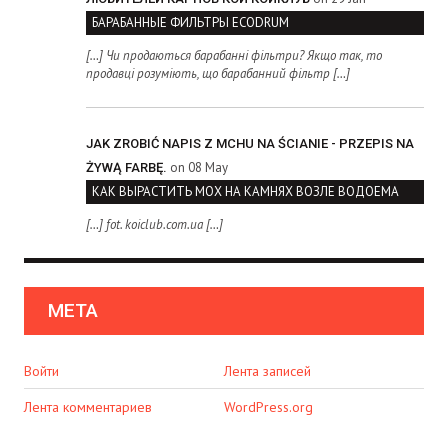
БАРАБАННЫЕ ФИЛЬТРЫ ECODRUM
[…] Чи продаються барабанні фільтри? Якщо так, то
продавці розуміють, що барабанний фільтр […]
JAK ZROBIĆ NAPIS Z MCHU NA ŚCIANIE - PRZEPIS NA
on 08 May
ŻYWĄ FARBĘ.
КАК ВЫРАСТИТЬ МОХ НА КАМНЯХ ВОЗЛЕ ВОДОЕМА
[…] fot. koiclub.com.ua […]
МЕТА
Войти
Лента записей
Лента комментариев
WordPress.org