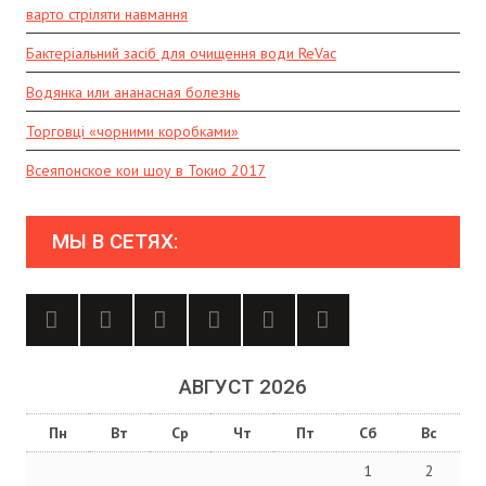
варто стріляти навмання
Бактеріальний засіб для очищення води ReVac
Водянка или ананасная болезнь
Торговці «чорними коробками»
Всеяпонское кои шоу в Токио 2017
МЫ В СЕТЯХ:
АВГУСТ 2026
Пн
Вт
Ср
Чт
Пт
Сб
Вс
1
2