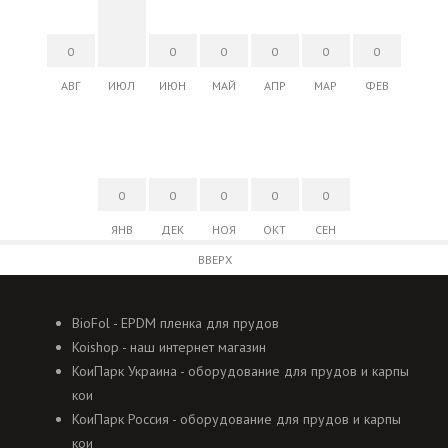
0
0
0
0
0
0
АВГ
ИЮЛ
ИЮН
МАЙ
АПР
МАР
ФЕВ
0
0
0
0
0
ЯНВ
ДЕК
НОЯ
ОКТ
СЕН
ВВЕРХ
BioFol - EPDM пленка для прудов
Koishop - наш интернет магазин
КоиПарк Украина - оборудование для прудов и карпы
кои
КоиПарк Россия - оборудование для прудов и карпы
кои