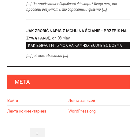
[…] Чи продаються барабанні фільтри? Якщо так, то
продавці розуміють, що барабанний фільтр […]
JAK ZROBIĆ NAPIS Z MCHU NA ŚCIANIE - PRZEPIS NA
on 08 May
ŻYWĄ FARBĘ.
КАК ВЫРАСТИТЬ МОХ НА КАМНЯХ ВОЗЛЕ ВОДОЕМА
[…] fot. koiclub.com.ua […]
МЕТА
Войти
Лента записей
Лента комментариев
WordPress.org
1