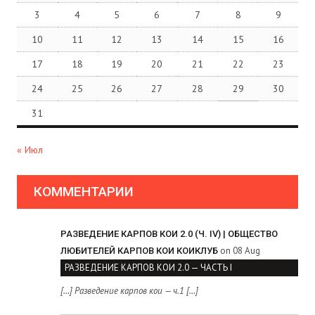
3
4
5
6
7
8
9
10
11
12
13
14
15
16
17
18
19
20
21
22
23
24
25
26
27
28
29
30
31
« Июл
КОММЕНТАРИИ
РАЗВЕДЕНИЕ КАРПОВ КОИ 2.0 (Ч. IV) | ОБЩЕСТВО
on 08 Aug
ЛЮБИТЕЛЕЙ КАРПОВ КОИ КОИКЛУБ
РАЗВЕДЕНИЕ КАРПОВ КОИ 2.0 — ЧАСТЬ I
[…] Разведение карпов кои — ч.1 […]