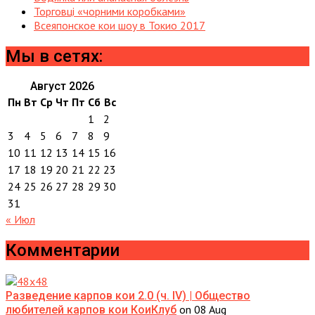
Торговці «чорними коробками»
Всеяпонское кои шоу в Токио 2017
Мы в сетях:
Август 2026
Пн
Вт
Ср
Чт
Пт
Сб
Вс
1
2
3
4
5
6
7
8
9
10
11
12
13
14
15
16
17
18
19
20
21
22
23
24
25
26
27
28
29
30
31
« Июл
Комментарии
Разведение карпов кои 2.0 (ч. IV) | Общество
on 08 Aug
любителей карпов кои КоиКлуб