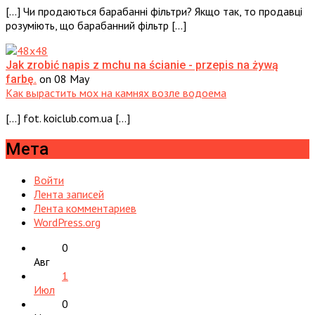
[…] Чи продаються барабанні фільтри? Якщо так, то продавці
розуміють, що барабанний фільтр […]
Jak zrobić napis z mchu na ścianie - przepis na żywą
on 08 May
farbę.
Как вырастить мох на камнях возле водоема
[…] fot. koiclub.com.ua […]
Мета
Войти
Лента записей
Лента комментариев
WordPress.org
0
Авг
1
Июл
0