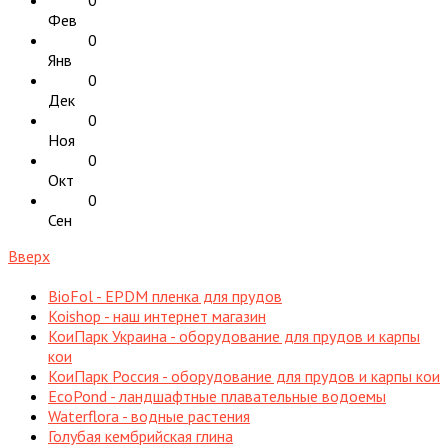
0
Фев
0
Янв
0
Дек
0
Ноя
0
Окт
0
Сен
Вверх
BioFol - EPDM пленка для прудов
Koishop - наш интернет магазин
КоиПарк Украина - оборудование для прудов и карпы
кои
КоиПарк Россия - оборудование для прудов и карпы кои
EcoPond - ландшафтные плавательные водоемы
Waterflora - водные растения
Голубая кембрийская глина