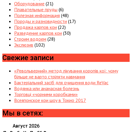
Оборудование
(21)
Плавательные пруды
(6)
Полезная информация
(48)
Породы и разновидности
(17)
Продажа карпов кои
(22)
Разведение карпов кои
(30)
Строим водоем
(28)
Экслюзив
(102)
Свежие записи
«Револьверний» метод лікування коропів кої: чому
більше не варто стріляти навмання
Бактеріальний засіб для очищення води ReVac
Водянка или ананасная болезнь
Торговці «чорними коробками»
Всеяпонское кои шоу в Токио 2017
Мы в сетях:
Август 2026