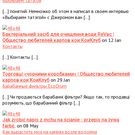
Выбираем татэгой
[…] понятий. Немножко об этом я написал в своем интервью
«Выбираем татэгой» с Джеромом ван […]
Бактеріальний засіб для очищення води ReVac |
on 12 Jan
Общество любителей карпов кои КоиКлуб
Контакты
[…] Контакты […]
Торговці «чорними коробками» | Общество любителей
on 29 Jan
карпов кои КоиКлуб
Барабанные фильтры EcoDrum
[…] Чи продаються барабанні фільтри? Якщо так, то продавці
розуміють, що барабанний фільтр […]
Jak zrobić napis z mchu na ścianie - przepis na żywą
on 08 May
farbę.
Как вырастить мох на камнях возле водоема