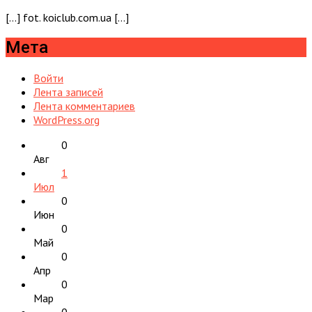
[…] fot. koiclub.com.ua […]
Мета
Войти
Лента записей
Лента комментариев
WordPress.org
0
Авг
1
Июл
0
Июн
0
Май
0
Апр
0
Мар