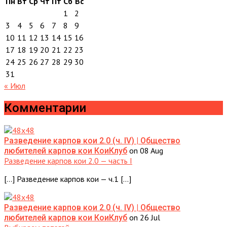
Пн
Вт
Ср
Чт
Пт
Сб
Вс
1
2
3
4
5
6
7
8
9
10
11
12
13
14
15
16
17
18
19
20
21
22
23
24
25
26
27
28
29
30
31
« Июл
Комментарии
Разведение карпов кои 2.0 (ч. IV) | Общество
on 08 Aug
любителей карпов кои КоиКлуб
Разведение карпов кои 2.0 — часть I
[…] Разведение карпов кои — ч.1 […]
Разведение карпов кои 2.0 (ч. IV) | Общество
on 26 Jul
любителей карпов кои КоиКлуб