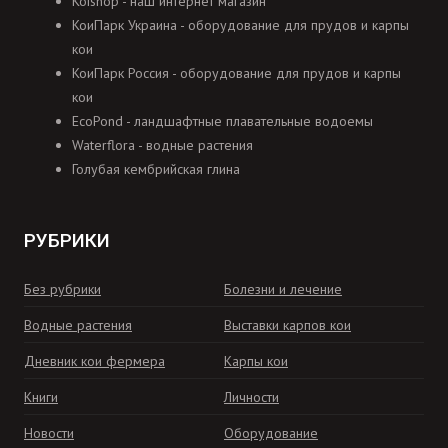
Koishop - наш интернет магазин
КоиПарк Украина - оборудование для прудов и карпы
кои
КоиПарк Россия - оборудование для прудов и карпы
кои
EcoPond - ландшафтные плавательные водоемы
Waterflora - водные растения
Голубая кембрийская глина
РУБРИКИ
Без рубрики
Болезни и лечение
Водные растения
Выставки карпов кои
Дневник кои фермера
Карпы кои
Книги
Личности
Новости
Оборудование