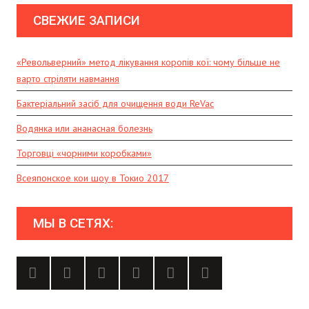
СВЕЖИЕ ЗАПИСИ
«Револьверний» метод лікування коропів кої: чому більше не
варто стріляти навмання
Бактеріальний засіб для очищення води ReVac
Водянка или ананасная болезнь
Торговці «чорними коробками»
Всеяпонское кои шоу в Токио 2017
МЫ В СЕТЯХ: