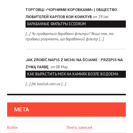
ТОРГОВЦІ «ЧОРНИМИ КОРОБКАМИ» | ОБЩЕСТВО
on 29 Jan
ЛЮБИТЕЛЕЙ КАРПОВ КОИ КОИКЛУБ
БАРАБАННЫЕ ФИЛЬТРЫ ECODRUM
[…] Чи продаються барабанні фільтри? Якщо так, то
продавці розуміють, що барабанний фільтр […]
JAK ZROBIĆ NAPIS Z MCHU NA ŚCIANIE - PRZEPIS NA
on 08 May
ŻYWĄ FARBĘ.
КАК ВЫРАСТИТЬ МОХ НА КАМНЯХ ВОЗЛЕ ВОДОЕМА
[…] fot. koiclub.com.ua […]
МЕТА
Войти
Лента записей