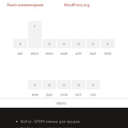
Лента комментариев
WordPress.org
1
0
0
0
0
0
0
АВГ
ИЮЛ
ИЮН
МАЙ
АПР
МАР
ФЕВ
0
0
0
0
0
ЯНВ
ДЕК
НОЯ
ОКТ
СЕН
ВВЕРХ
BioFol - EPDM пленка для прудов