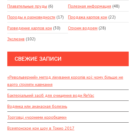
Плавательные пруды
(6)
Полезная информация
(48)
Породы и разновидности
(17)
Продажа карпов кои
(22)
Разведение карпов кои
(30)
Строим водоем
(28)
Экслюзив
(102)
СВЕЖИЕ ЗАПИСИ
«Револьверний» метод лікування коропів кої: чому більше не
варто стріляти навмання
Бактеріальний засіб для очищення води ReVac
Водянка или ананасная болезнь
Торговці «чорними коробками»
Всеяпонское кои шоу в Токио 2017