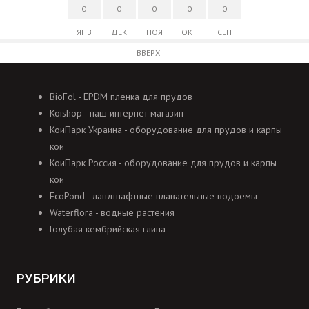
0
0
0
0
0
ЯНВ
ДЕК
НОЯ
ОКТ
СЕН
ВВЕРХ
BioFol - EPDM пленка для прудов
Koishop - наш интернет магазин
КоиПарк Украина - оборудование для прудов и карпы
кои
КоиПарк Россия - оборудование для прудов и карпы
кои
EcoPond - ландшафтные плавательные водоемы
Waterflora - водные растения
Голубая кембрийская глина
РУБРИКИ