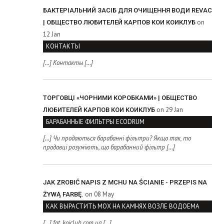
БАКТЕРІАЛЬНИЙ ЗАСІБ ДЛЯ ОЧИЩЕННЯ ВОДИ REVAC
on
| ОБЩЕСТВО ЛЮБИТЕЛЕЙ КАРПОВ КОИ КОИКЛУБ
12 Jan
КОНТАКТЫ
[…] Контакты […]
ТОРГОВЦІ «ЧОРНИМИ КОРОБКАМИ» | ОБЩЕСТВО
on 29 Jan
ЛЮБИТЕЛЕЙ КАРПОВ КОИ КОИКЛУБ
БАРАБАННЫЕ ФИЛЬТРЫ ECODRUM
[…] Чи продаються барабанні фільтри? Якщо так, то
продавці розуміють, що барабанний фільтр […]
JAK ZROBIĆ NAPIS Z MCHU NA ŚCIANIE - PRZEPIS NA
on 08 May
ŻYWĄ FARBĘ.
КАК ВЫРАСТИТЬ МОХ НА КАМНЯХ ВОЗЛЕ ВОДОЕМА
[…] fot. koiclub.com.ua […]