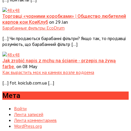
Торговці «чорними коробками» | Общество любителей
on 29 Jan
карпов кои КоиКлуб
Барабанные фильтры EcoDrum
[…] Чи продаються барабанні фільтри? Якщо так, то продавці
розуміють, що барабанний фільтр […]
Jak zrobić napis z mchu na ścianie - przepis na żywą
on 08 May
farbę.
Как вырастить мох на камнях возле водоема
[…] fot. koiclub.com.ua […]
Мета
Войти
Лента записей
Лента комментариев
WordPress.org