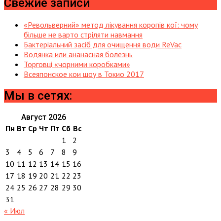
Свежие записи
«Револьверний» метод лікування коропів кої: чому
більше не варто стріляти навмання
Бактеріальний засіб для очищення води ReVac
Водянка или ананасная болезнь
Торговці «чорними коробками»
Всеяпонское кои шоу в Токио 2017
Мы в сетях:
Август 2026
Пн
Вт
Ср
Чт
Пт
Сб
Вс
1
2
3
4
5
6
7
8
9
10
11
12
13
14
15
16
17
18
19
20
21
22
23
24
25
26
27
28
29
30
31
« Июл