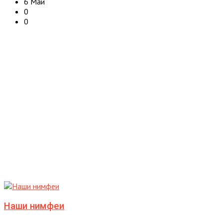
6 Май
0
0
Наши нимфеи