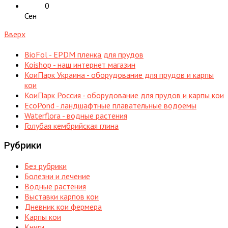
0
Сен
Вверх
BioFol - EPDM пленка для прудов
Koishop - наш интернет магазин
КоиПарк Украина - оборудование для прудов и карпы
кои
КоиПарк Россия - оборудование для прудов и карпы кои
EcoPond - ландшафтные плавательные водоемы
Waterflora - водные растения
Голубая кембрийская глина
Рубрики
Без рубрики
Болезни и лечение
Водные растения
Выставки карпов кои
Дневник кои фермера
Карпы кои
Книги