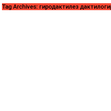
Tag Archives: гиродактилез дактилоги