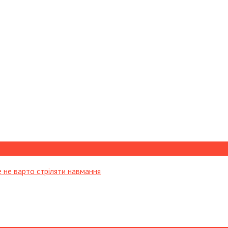
е не варто стріляти навмання