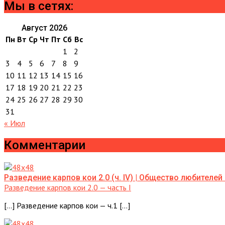
Мы в сетях:
Август 2026
Пн
Вт
Ср
Чт
Пт
Сб
Вс
1
2
3
4
5
6
7
8
9
10
11
12
13
14
15
16
17
18
19
20
21
22
23
24
25
26
27
28
29
30
31
« Июл
Комментарии
Разведение карпов кои 2.0 (ч. IV) | Общество любителе
Разведение карпов кои 2.0 — часть I
[…] Разведение карпов кои — ч.1 […]