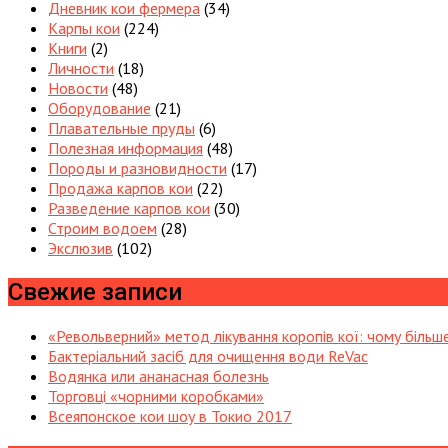
Дневник кои фермера
(34)
Карпы кои
(224)
Книги
(2)
Личности
(18)
Новости
(48)
Оборудование
(21)
Плавательные пруды
(6)
Полезная информация
(48)
Породы и разновидности
(17)
Продажа карпов кои
(22)
Разведение карпов кои
(30)
Строим водоем
(28)
Экслюзив
(102)
Свежие записи
«Револьверний» метод лікування коропів кої: чому більш
Бактеріальний засіб для очищення води ReVac
Водянка или ананасная болезнь
Торговці «чорними коробками»
Всеяпонское кои шоу в Токио 2017