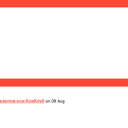
on 08 Aug
й карпов кои КоиКлуб