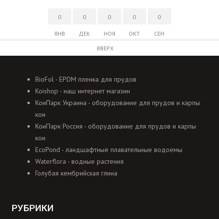
0
0
0
0
0
ЯНВ
ДЕК
НОЯ
ОКТ
СЕН
ВВЕРХ
BioFol - EPDM пленка для прудов
Koishop - наш интернет магазин
КоиПарк Украина - оборудование для прудов и карпы
кои
КоиПарк Россия - оборудование для прудов и карпы
кои
EcoPond - ландшафтные плавательные водоемы
Waterflora - водные растения
Голубая кембрийская глина
РУБРИКИ