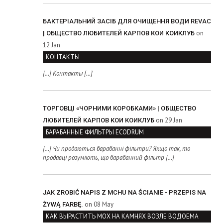
БАКТЕРІАЛЬНИЙ ЗАСІБ ДЛЯ ОЧИЩЕННЯ ВОДИ REVAC
on
| ОБЩЕСТВО ЛЮБИТЕЛЕЙ КАРПОВ КОИ КОИКЛУБ
12 Jan
КОНТАКТЫ
[…] Контакты […]
ТОРГОВЦІ «ЧОРНИМИ КОРОБКАМИ» | ОБЩЕСТВО
on 29 Jan
ЛЮБИТЕЛЕЙ КАРПОВ КОИ КОИКЛУБ
БАРАБАННЫЕ ФИЛЬТРЫ ECODRUM
[…] Чи продаються барабанні фільтри? Якщо так, то
продавці розуміють, що барабанний фільтр […]
JAK ZROBIĆ NAPIS Z MCHU NA ŚCIANIE - PRZEPIS NA
on 08 May
ŻYWĄ FARBĘ.
КАК ВЫРАСТИТЬ МОХ НА КАМНЯХ ВОЗЛЕ ВОДОЕМА