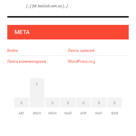
[…] fot. koiclub.com.ua […]
МЕТА
Войти
Лента записей
Лента комментариев
WordPress.org
1
0
0
0
0
0
0
АВГ
ИЮЛ
ИЮН
МАЙ
АПР
МАР
ФЕВ