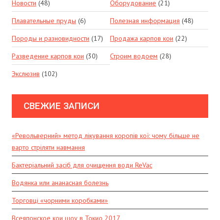
Новости
(48)
Оборудование
(21)
Плавательные пруды
(6)
Полезная информация
(48)
Породы и разновидности
(17)
Продажа карпов кои
(22)
Разведение карпов кои
(30)
Строим водоем
(28)
Экслюзив
(102)
СВЕЖИЕ ЗАПИСИ
«Револьверний» метод лікування коропів кої: чому більше не
варто стріляти навмання
Бактеріальний засіб для очищення води ReVac
Водянка или ананасная болезнь
Торговці «чорними коробками»
Всеяпонское кои шоу в Токио 2017