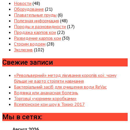
Новости
(48)
Оборудование
(21)
Плавательные пруды
(6)
Полезная информация
(48)
Породы и разновидности
(17)
Продажа карпов кои
(22)
Разведение карпов кои
(30)
Строим водоем
(28)
Экслюзив
(102)
Свежие записи
«Револьверний» метод лікування коропів кої: чому
більше не варто стріляти навмання
Бактеріальний засіб для очищення води ReVac
Водянка или ананасная болезнь
Торговці «чорними коробками»
Всеяпонское кои шоу в Токио 2017
Мы в сетях:
Август 2026