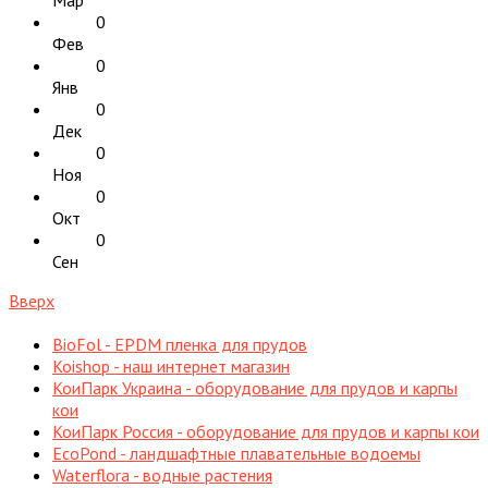
0
Фев
0
Янв
0
Дек
0
Ноя
0
Окт
0
Сен
Вверх
BioFol - EPDM пленка для прудов
Koishop - наш интернет магазин
КоиПарк Украина - оборудование для прудов и карпы
кои
КоиПарк Россия - оборудование для прудов и карпы кои
EcoPond - ландшафтные плавательные водоемы
Waterflora - водные растения