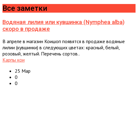
Все заметки
Любомир Гайдамака
Водяная лилия или кувшинка (Nymphea alba)
скоро в продаже
В апреле в магазин Коишоп появятся в продаже водяные
лилии (кувшинки) в следующих цветах: красный, белый,
розовый, желтый. Перечень сортов..
Карпы кои
25 Мар
0
0