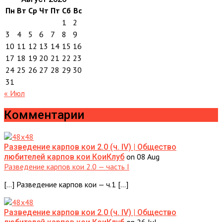
Пн
Вт
Ср
Чт
Пт
Сб
Вс
1
2
3
4
5
6
7
8
9
10
11
12
13
14
15
16
17
18
19
20
21
22
23
24
25
26
27
28
29
30
31
« Июл
Комментарии
Разведение карпов кои 2.0 (ч. IV) | Общество
on 08 Aug
любителей карпов кои КоиКлуб
Разведение карпов кои 2.0 — часть I
[…] Разведение карпов кои — ч.1 […]
Разведение карпов кои 2.0 (ч. IV) | Общество
on 26 Jul