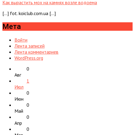
Как вырастить мох на камнях возле водоема
[…] fot. koiclub.com.ua […]
Мета
Войти
Лента записей
Лента комментариев
WordPress.org
0
Авг
1
Июл
0
Июн
0
Май
0
Апр
0
Мар