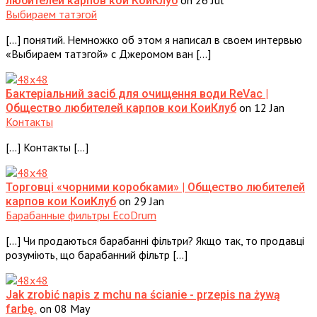
любителей карпов кои КоиКлуб
Выбираем татэгой
[…] понятий. Немножко об этом я написал в своем интервью
«Выбираем татэгой» с Джеромом ван […]
Бактеріальний засіб для очищення води ReVac |
on 12 Jan
Общество любителей карпов кои КоиКлуб
Контакты
[…] Контакты […]
Торговці «чорними коробками» | Общество любителей
on 29 Jan
карпов кои КоиКлуб
Барабанные фильтры EcoDrum
[…] Чи продаються барабанні фільтри? Якщо так, то продавці
розуміють, що барабанний фільтр […]
Jak zrobić napis z mchu na ścianie - przepis na żywą
on 08 May
farbę.